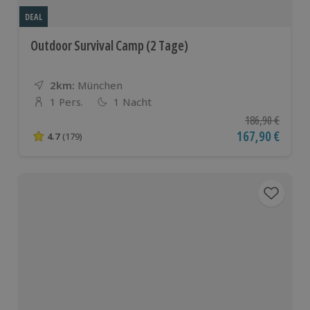
DEAL
Outdoor Survival Camp (2 Tage)
2km:
Entfernung
Standort
München
1 Pers.
1 Nacht
Anzahl der Teilnehmer
Ursprünglicher P
186,90 €
Aktueller Preis
167,90 €
4.7
(179)
4.7 von 5 Sternen basierend auf 179 Bewertungen