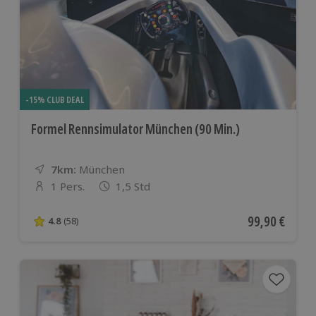
-15% CLUB DEAL
Formel Rennsimulator München (90 Min.)
7km:
Entfernung
Standort
München
1 Pers.
1,5 Std
Anzahl der Teilnehmer
Aktueller Pre
99,90 €
4.8
(58)
4.8 von 5 Sternen basierend auf 58 Bewertungen