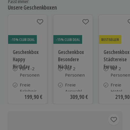
Passt immer:
Unsere Geschenkboxen
-15% CLUB DEAL
-15% CLUB DEAL
BESTSELLER
Geschenkbox
Geschenkbox
Geschenkbox
Happy
Besondere
Städtereise
Birthday
Nächte
Europa
Für 1-2
Für 2
Für 2
Personen
Personen
Persone
Freie
Freie
Freie
Erlebnis-
Auswahl
Hotel-
Aktueller Preis
199,90 €
Aktueller Preis
309,90 €
Aktuell
219,90
Auswahl
aus ca. 290
Auswahl
an ca.
Unterkünften
aus ca. 1
1.700
Hotels
Orten