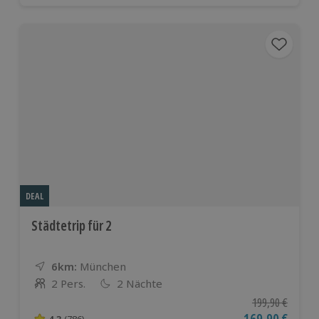
DEAL
Städtetrip für 2
6km:
Entfernung
Standort
München
2 Pers.
2 Nächte
Anzahl der Teilnehmer
Ursprünglicher P
199,90 €
4.3
(786)