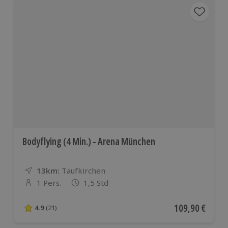
Bodyflying (4 Min.) - Arena München
13km:
Entfernung
Standort
Taufkirchen
1 Pers.
1,5 Std
Anzahl der Teilnehmer
Aktueller Preis
109,90 €
4.9
(21)
4.9 von 5 Sternen basierend auf 21 Bewertungen