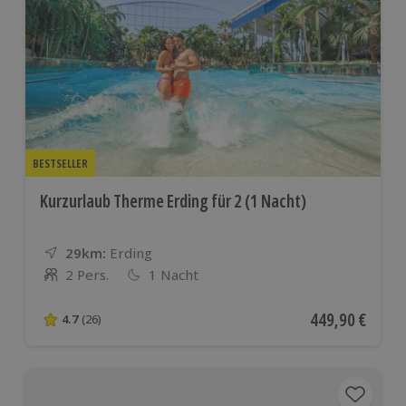
BESTSELLER
Kurzurlaub Therme Erding für 2 (1 Nacht)
29km:
Entfernung
Standort
Erding
2 Pers.
1 Nacht
Anzahl der Teilnehmer
Aktueller Preis
449,90 €
4.7
(26)
4.7 von 5 Sternen basierend auf 26 Bewertungen