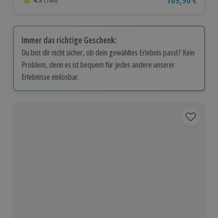
Aktueller Preis
169,90 €
4.3 von 5 Sternen basierend auf 786 Bewertungen
Immer das richtige Geschenk:
Du bist dir nicht sicher, ob dein gewähltes Erlebnis passt? Kein
Problem, denn es ist bequem für jedes andere unserer
Erlebnisse einlösbar.