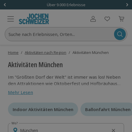
Über 9.000 Erlebnisse
Benutzerkonto
Suche nach Erlebnissen, Orten...
Home
/
Aktivitäten nach Region
/
Aktivitäten München
Aktivitäten München
Im "Größten Dorf der Welt" ist immer was los! Neben
den Attraktionen wie Oktoberfest und Hofbräuhaus
hat München auch eine ganze Reihe abgefahrener
Mehr Lesen
Aktivitäten und Erlebnisse
zu bieten. Tauche beim
Bungee Jumping an der Regattastrecke in
olympisches Wasser oder erlebe beim House Running
Indoor Aktivitäten München
Indoor Aktivitäten München
Ballonfahrt München
Ballonfahrt München
den ultimativen Adrenalin-Kick unter weißblauem
Himmel!
Wo?
Wo?