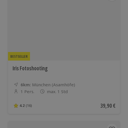
BESTSELLER
Iris Fotoshooting
6km:
Entfernung
Standort
München (Asamhöfe)
1 Pers.
max. 1 Std
Anzahl der Teilnehmer
Aktueller Pre
39,90 €
4.2
(16)
4.2 von 5 Sternen basierend auf 16 Bewertungen