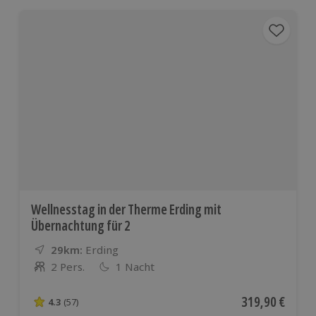
Wellnesstag in der Therme Erding mit
Übernachtung für 2
29km:
Entfernung
Standort
Erding
2 Pers.
1 Nacht
Anzahl der Teilnehmer
Aktueller Preis
319,90 €
4.3
(57)
4.3 von 5 Sternen basierend auf 57 Bewertungen