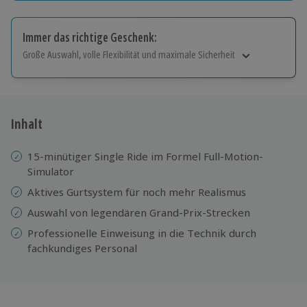
Immer das richtige Geschenk:
Große Auswahl, volle Flexibilität und maximale Sicherheit
Große Auswahl
Über 9.000 Erlebnisse.
Volle Flexibilität
Jeder Gutschein für alle Erlebnisse einlösbar.
Inhalt
Maximale Sicherheit
10 Jahre gültig & verlängerbar.
15-minütiger Single Ride im Formel Full-Motion-
Simulator
Aktives Gurtsystem für noch mehr Realismus
Auswahl von legendären Grand-Prix-Strecken
Professionelle Einweisung in die Technik durch
fachkundiges Personal