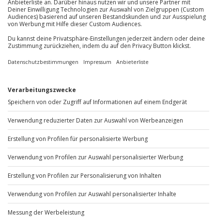
Du möchtest als Firma bestellen?
Sichere Dir attraktive Firmenkunden Vorteile.
+49 89 / 60 60 89 700
Mo-Fr: 9-17 Uhr
b2b@jochen-schweizer.de
www.b2b.jochen-schweizer.de/
Artikelnummer
:
45517
Andere Produkte entdecken