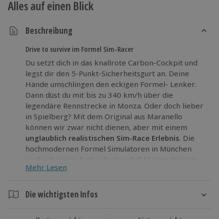
Alles auf einen Blick
Beschreibung
Drive to survive im Formel Sim-Racer
Du setzt dich in das knallrote Carbon-Cockpit und
legst dir den 5-Punkt-Sicherheitsgurt an. Deine
Hände umschlingen den eckigen Formel- Lenker.
Dann düst du mit bis zu 340 km/h über die
legendäre Rennstrecke in Monza. Oder doch lieber
in Spielberg? Mit dem Original aus Maranello
können wir zwar nicht dienen, aber mit einem
unglaublich realistischen Sim-Race Erlebnis
. Die
hochmodernen Formel Simulatoren in München
sind mit einem hydraulischen Full-Motion-System
Mehr Lesen
ausgestattet. Dadurch spürst du Beschleunigung,
Verzögerung, Fliehkräfte und sogar Bodenwellen so
realitätsnah, als würdest du wirklich im Formel-
Die wichtigsten Infos
Wagen sitzen.
Dauer
Fühle dich für ein paar Runden wie eine
Ikone des