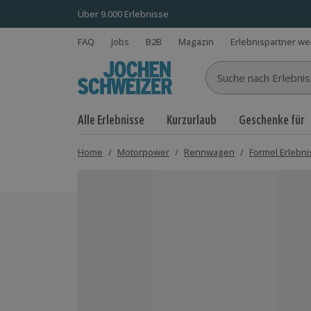
Über 9.000 Erlebnisse
FAQ
Jobs
B2B
Magazin
Erlebnispartner w
Suche nach Erlebnisse
Alle Erlebnisse
Kurzurlaub
Geschenke für
Home
/
Motorpower
/
Rennwagen
/
Formel Erlebni
Bild 1 von 4