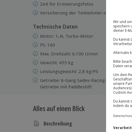
Zeit für Erinnerungsfotos
Versicherung der Teilnehmer ohne Selbstbe
Technische Daten
Motor: 1,4L Turbo-Motor
Ch
Ke
PS: 160
re
Max. Drehzahl: 6.100 U/min
So
Gewicht: 455 kg
Ka
Ra
Leistungsgewicht: 2,8 kg/PS
DS
Getriebe: 6-Gang Sadev-Racing-
Getriebe mit Paddleshift
Alles auf einen Blick
Beschreibung