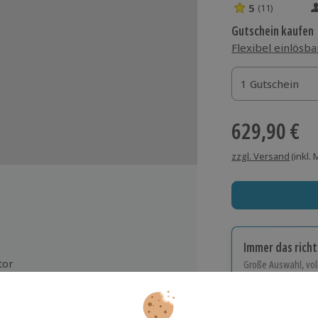
5
(11)
5 Sterne von 5 
Gutschein kaufen
Flexibel einlösba
1 Gutschein
1 Gutschein
1 Gutschein
629,90 €
zzgl. Versand
(inkl.
Immer das rich
tor
Große Auswahl, voll
Große Auswa
Über 9.000 Erle