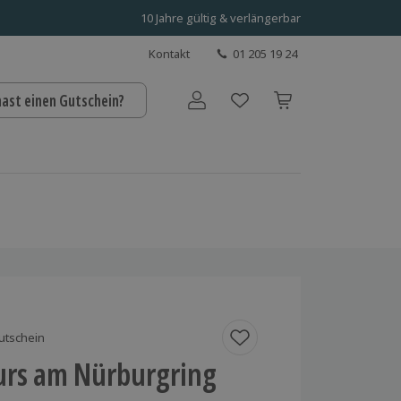
10 Jahre gültig & verlängerbar
Kontakt
01 205 19 24
hast einen Gutschein?
Benutzerkonto
utschein
urs am Nürburgring