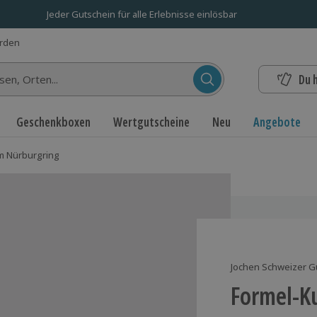
Jeder Gutschein für alle Erlebnisse einlösbar
erden
Du 
n...
Geschenkboxen
Wertgutscheine
Neu
Angebote
m Nürburgring
Jochen Schweizer G
Formel-K