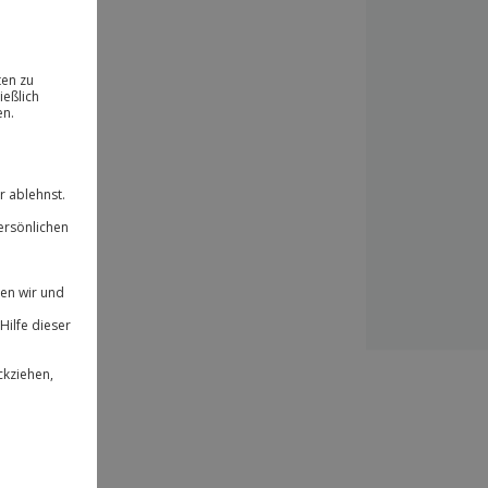
ität
 für alle Erlebnisse einlösbar.
herheit
 & verlängerbar.