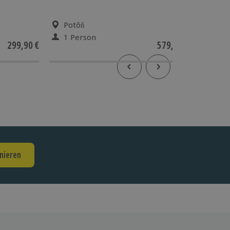
Potôň
Mün
1 Person
1 Pe
299,90 €
579,90 €
4.8
(
nieren