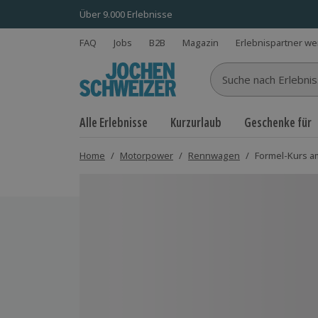
Über 9.000 Erlebnisse
FAQ
Jobs
B2B
Magazin
Erlebnispartner w
Suche nach Erlebnisse
Alle Erlebnisse
Kurzurlaub
Geschenke für
Home
/
Motorpower
/
Rennwagen
/
Formel-Kurs a
Bild 1 von 6