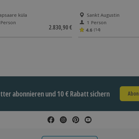
apsaare küla
Sankt Augustin
 Person
1 Person
2.830,90 €
4.6
(14)
ter abonnieren und 10 € Rabatt sichern
Abon