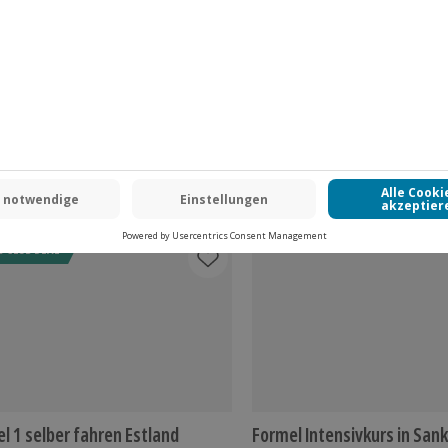
Fr: 9-17 Uhr
www.b2b.jochen-schweizer.de/
chale von 15,00 € für Snacks und
 CLUB DEAL
l 1 selber fahren Estland
Formel Intensivkurs in San