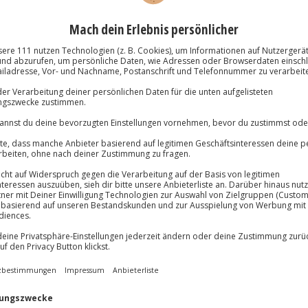
Volle Flexibil
Jeder Gutschein
teiligung
Maximale Sic
10 Jahre gültig
assis: Monocoque aus Carbon-
vlarverbund (FIA F4 safety-
gulation-standard)
nstiges: AIM Evo 4 Datalogger mit
mera-System, Rettungssitz und
dhalteseile,
KEIN:
ABS, TC, ESP,
C, NAVI, PDC & kein Autopilot