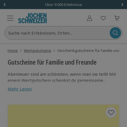
Über 9.000 Erlebnisse
Benutzerkonto
Suche nach Erlebnissen, Orten...
Home
/
Wertgutscheine
/
Geschenkgutscheine für Familie und Fr
Gutscheine für Familie und Freunde
Abenteuer sind am schönsten, wenn man sie teilt! Mit
einem Wertgutschein schenkst du gemeinsame
Erlebnisse, die verbinden und für Gesprächsstoff
Mehr Lesen
sorgen – weit über den Moment hinaus. Ob beim
sportlichen Abenteuer, kulinarischen Genuss oder in
entspannter Atmosphäre: Hier gibt’s echte
Highlights, die euch als Familie oder Freunde noch
enger zusammenschweißen.