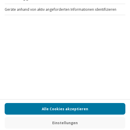
Newsletter abonnieren und 10 € Rabatt sichern
Abonnieren
Vertrag widerrufen
FAQs
Kontakt
Zahlungsarten
Über uns
Magazin
Jobs
Partnerprogramm
Versand und Lieferung
Presse
AGB
Cookie Einstellungen
Datenschutz
Nutzungsbedingungen
Online-Marktplatz
Barrierefreiheit
Compliance
Impressum
RECHNUNG