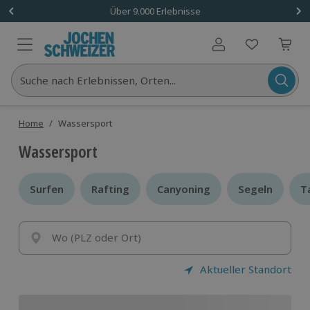
Über 9.000 Erlebnisse
Benutzerkonto
Suche nach Erlebnissen, Orten...
Home
/
Wassersport
Wassersport
Surfen
Surfen
Rafting
Rafting
Canyoning
Canyoning
Segeln
Segeln
T
T
Wo (PLZ oder Ort)
Aktueller Standort