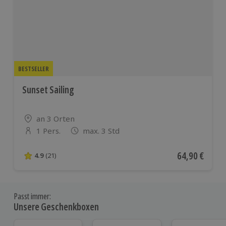
BESTSELLER
Sunset Sailing
Standort
an 3 Orten
1 Pers.
max. 3 Std
Anzahl der Teilnehmer
Aktueller Pre
64,90 €
4.9
(21)
4.9 von 5 Sternen basierend auf 21 Bewertungen
Passt immer:
Unsere Geschenkboxen