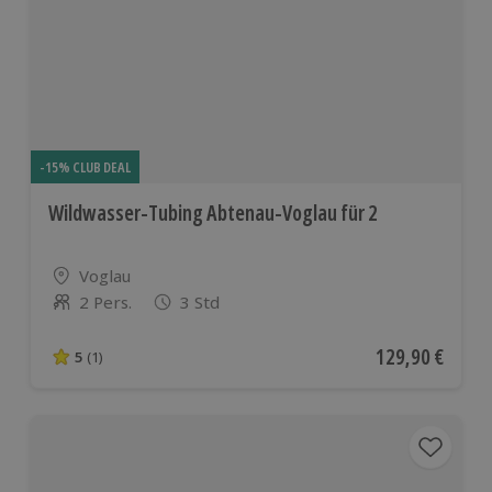
-15% CLUB DEAL
Wildwasser-Tubing Abtenau-Voglau für 2
Standort
Voglau
2 Pers.
3 Std
Anzahl der Teilnehmer
Aktueller Preis
129,90 €
5
(1)
5 von 5 Sternen basierend auf 1 Bewertungen