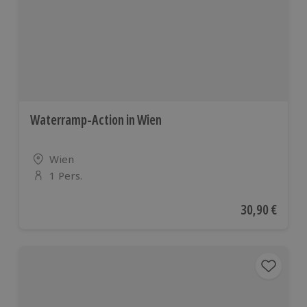
Waterramp-Action in Wien
Standort
Wien
1 Pers.
Anzahl der Teilnehmer
Aktueller Pre
30,90 €