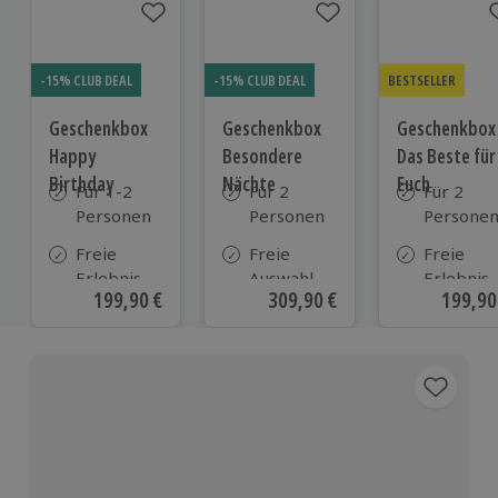
-15% CLUB DEAL
-15% CLUB DEAL
BESTSELLER
Geschenkbox
Geschenkbox
Geschenkbox
Happy
Besondere
Das Beste für
Birthday
Nächte
Euch
Für 1-2
Für 2
Für 2
Personen
Personen
Persone
Freie
Freie
Freie
Erlebnis-
Auswahl
Erlebnis-
Aktueller Preis
199,90 €
Aktueller Preis
309,90 €
Aktuell
199,90
Auswahl
aus ca. 290
Auswahl
an ca.
Unterkünften
an ca. 82
1.700
Orten
Orten