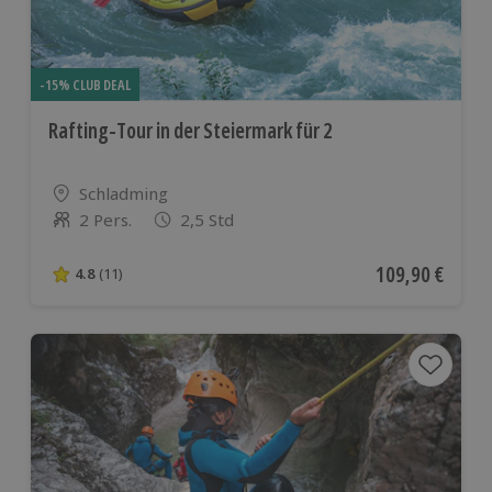
-15% CLUB DEAL
Rafting-Tour in der Steiermark für 2
Standort
Schladming
2 Pers.
2,5 Std
Anzahl der Teilnehmer
Aktueller Preis
109,90 €
4.8
(11)
4.8 von 5 Sternen basierend auf 11 Bewertungen