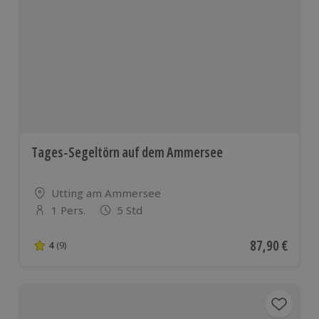
Tages-Segeltörn auf dem Ammersee
Standort
Utting am Ammersee
1 Pers.
5 Std
Anzahl der Teilnehmer
Aktueller Pre
87,90 €
4
(9)
4 von 5 Sternen basierend auf 9 Bewertungen