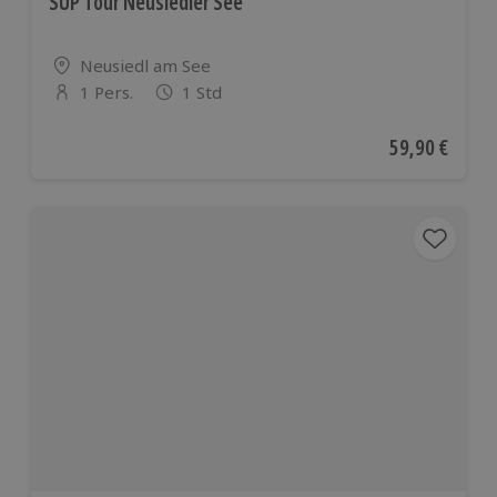
SUP Tour Neusiedler See
Standort
Neusiedl am See
1 Pers.
1 Std
Anzahl der Teilnehmer
Aktueller Pre
59,90 €