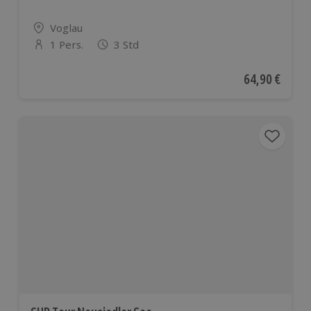
Standort
Voglau
1 Pers.
3 Std
Anzahl der Teilnehmer
Aktueller Pre
64,90 €