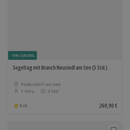
-15% CLUB DEAL
Segeltag mit Brunch Neusiedl am See (5 Std.)
Standort
Podersdorf am See
1 Pers.
5 Std
Anzahl der Teilnehmer
Aktueller Preis
269,90 €
5
(3)
5 von 5 Sternen basierend auf 3 Bewertungen