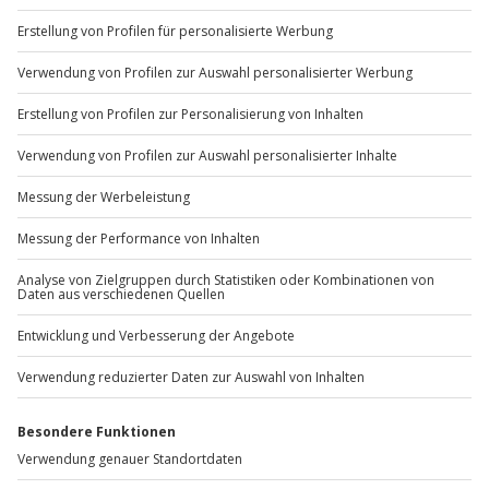
Sichere Dir attraktive Firmenkunden Vorteile.
+49 89 / 60 60 89 700
Mo-Fr: 9-17 Uhr
b2b@jochen-schweizer.de
www.b2b.jochen-schweizer.de/
Artikelnummer
:
42503
Andere Produkte entdecken