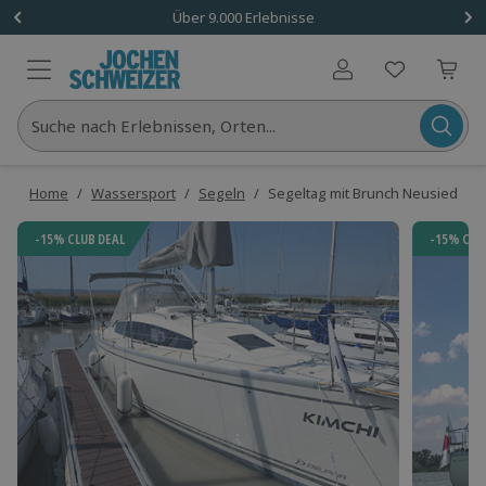
Über 9.000 Erlebnisse
Benutzerkonto
Suche nach Erlebnissen, Orten...
Home
/
Wassersport
/
Segeln
/
Segeltag mit Brunch Neusiedl am 
-15% CLUB DEAL
-15% CLU