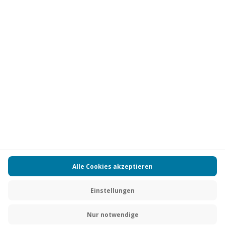
Vertrag widerrufen
FAQs
Kontakt
Zahlungsarten
Über uns
Magazin
Jobs
Partnerprogramm
Versand und Lieferung
Presse
AGB
Cookie Einstellungen
Datenschutz
Nutzungsbedingungen
Online-Marktplatz
Barrierefreiheit
Compliance
Impressum
RECHNUNG