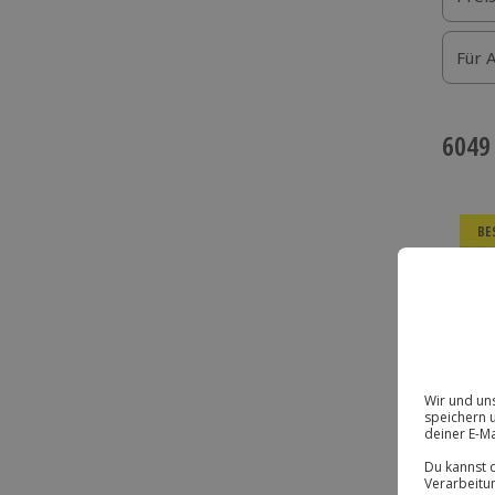
Für 
6049
BE