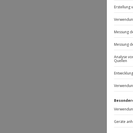
BE
Passt