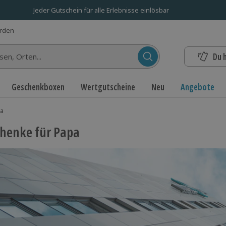
Jeder Gutschein für alle Erlebnisse einlösbar
erden
Du 
n...
Geschenkboxen
Wertgutscheine
Neu
Angebote
pa
henke für Papa