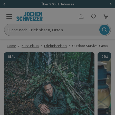
Über 9.000 Erlebnisse
Benutzerkonto
Suche nach Erlebnissen, Orten...
Home
/
Kurzurlaub
/
Erlebnisreisen
/
Outdoor Survival Camp (2 T
DEAL
DEAL