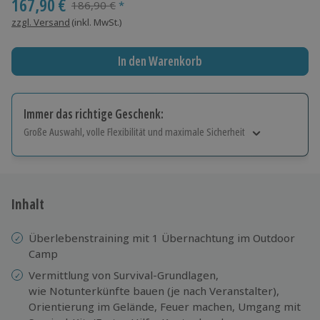
167,90 €
Streichpreis
186,90 €
*
zzgl. Versand
(inkl. MwSt.)
In den Warenkorb
Immer das richtige Geschenk:
Große Auswahl, volle Flexibilität und maximale Sicherheit
Große Auswahl
Über 9.000 Erlebnisse.
Volle Flexibilität
Jeder Gutschein für alle Erlebnisse einlösbar.
Inhalt
Maximale Sicherheit
10 Jahre gültig & verlängerbar.
Überlebenstraining mit 1 Übernachtung im Outdoor
Camp
Vermittlung von Survival-Grundlagen,
wie Notunterkünfte bauen (je nach Veranstalter),
Orientierung im Gelände, Feuer machen, Umgang mit