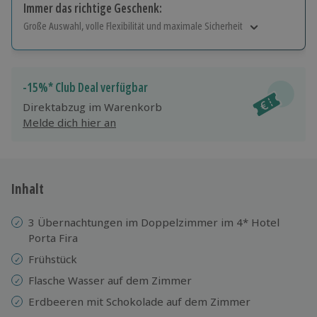
Immer das richtige Geschenk:
Große Auswahl, volle Flexibilität und maximale Sicherheit
Große Auswahl
Über 9.000 Erlebnisse.
Volle Flexibilität
-15%* Club Deal verfügbar
Jeder Gutschein für alle Erlebnisse einlösbar.
Direktabzug im Warenkorb
Maximale Sicherheit
Melde dich hier an
10 Jahre gültig & verlängerbar.
Inhalt
3 Übernachtungen im Doppelzimmer im 4* Hotel
Porta Fira
Frühstück
Flasche Wasser auf dem Zimmer
Erdbeeren mit Schokolade auf dem Zimmer