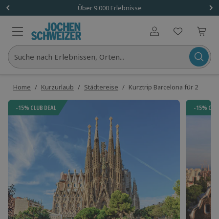
Über 9.000 Erlebnisse
Benutzerkonto
Suche nach Erlebnissen, Orten...
Home
/
Kurzurlaub
/
Städtereise
/
Kurztrip Barcelona für 2
-15% CLUB DEAL
-15% CLU