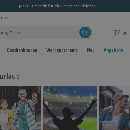
Jeder Gutschein für alle Erlebnisse einlösbar
erden
Du 
n...
Geschenkboxen
Wertgutscheine
Neu
Angebote
urlaub