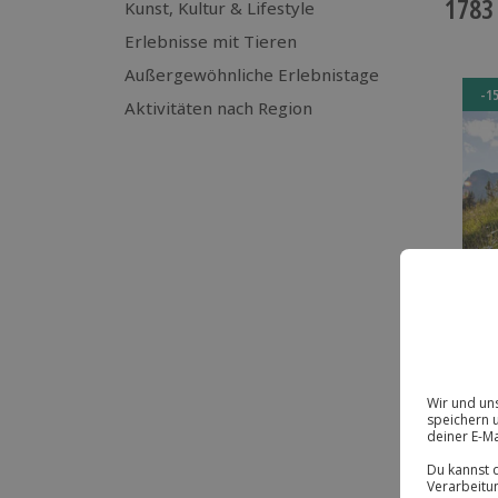
1783
Kunst, Kultur & Lifestyle
Erlebnisse mit Tieren
Außergewöhnliche Erlebnistage
-1
Aktivitäten nach Region
-1