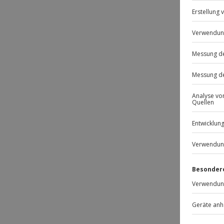
BE
Passt
-15% 