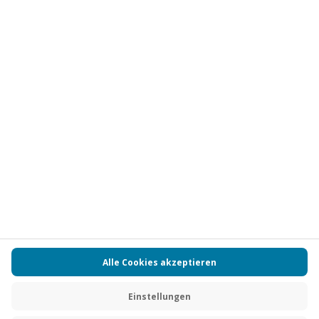
Vertrag widerrufen
FAQs
Kontakt
Zahlungsarten
Über uns
Magazin
Jobs
Partnerprogramm
Versand und Lieferung
Presse
AGB
Cookie Einstellungen
Datenschutz
Nutzungsbedingungen
Online-Marktplatz
Barrierefreiheit
Compliance
Impressum
RECHNUNG