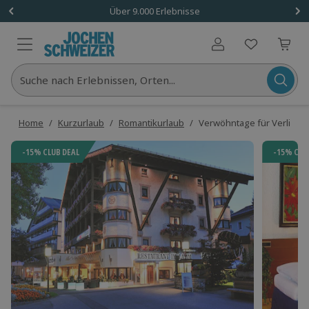
Über 9.000 Erlebnisse
Benutzerkonto
Suche nach Erlebnissen, Orten...
Home
/
Kurzurlaub
/
Romantikurlaub
/
Verwöhntage für Verliebte
-15% CLUB DEAL
-15% CLU