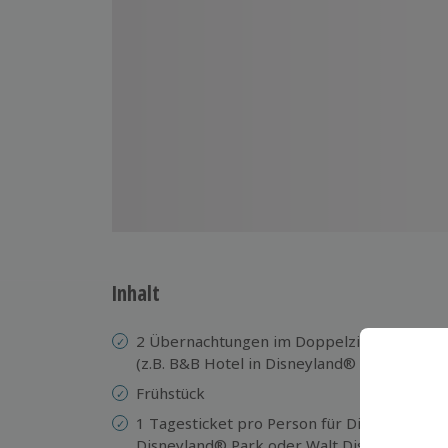
Inhalt
2 Übernachtungen im Doppelzimmer in eine
(z.B. B&B Hotel in Disneyland® Paris oder v
Frühstück
1 Tagesticket pro Person für Disneyland® 
Disneyland® Park oder Walt Disney® Studi