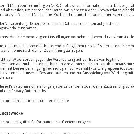
Große Auswa
Über 9.000 Erle
Volle Flexibil
lösung übertragbar.
Details
Jeder Gutschein
Maximale Sic
10 Jahre gültig
ris und verbringt 2 Nächte in
he zum Park – zum Beispiel im
reut euch auf ein gemütliches
Tag mit einem ausgiebigen
ird, ist pro Person ein
arks inklusive. Entscheidet euch
ikonische Attraktionen und
der den actiongeladenen Walt
nimationsfans auf ihre Kosten