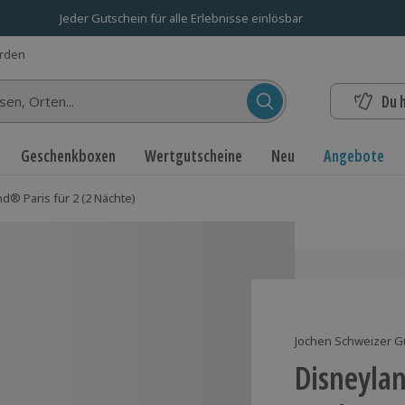
Jeder Gutschein für alle Erlebnisse einlösbar
erden
Du 
n...
Geschenkboxen
Wertgutscheine
Neu
Angebote
d® Paris für 2 (2 Nächte)
Jochen Schweizer G
Disneylan