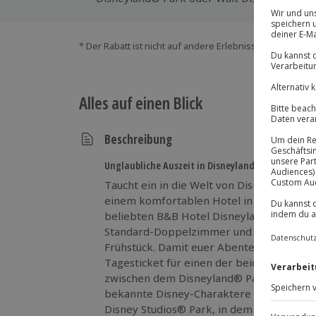
* Der Rabatt ist nicht auf andere Erlebnisse bei der Ein
Alles auf einen Blick
Beschreibung
Unglaubliche Auszeit in Disneyland® Paris!
Taucht ein in die Welt von Disneyland® Pa
einem komfortablen Hotel in direkter Nä
beliebten B&B Hotel Disneyland® Paris. F
Standard-Doppelzimmer und startet den 
Frühstück. Damit euer Abenteuer perfekt w
Tagesticket für einen der beiden Themenp
zwischen dem Disneyland® Park, wo euch 
bekannte Disney-Charaktere erwarten, o
Disney Studios® Park, in dem Film- und A