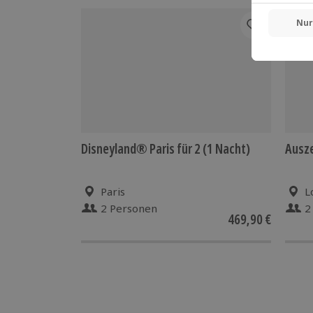
Disneyland® Paris für 2 (1 Nacht)
Ausze
Paris
L
2 Personen
2
469,90 €