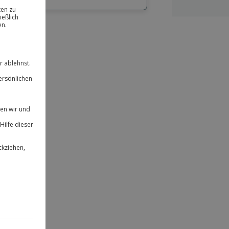
hl
bnisse.
ität
 für alle Erlebnisse einlösbar.
herheit
 & verlängerbar.