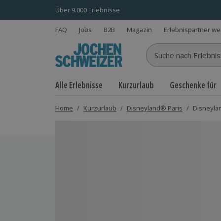
Über 9.000 Erlebnisse
FAQ
Jobs
B2B
Magazin
Erlebnispartner w
Suche nach Erlebnisse
Alle Erlebnisse
Kurzurlaub
Geschenke für
Home
/
Kurzurlaub
/
Disneyland® Paris
/
Disneylan
Bild 1 von 8