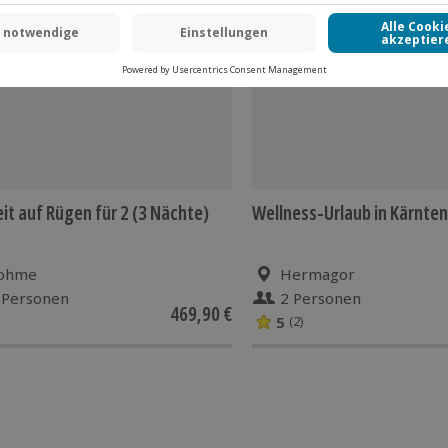
-15% CLUB DEAL
it auf Rügen für 2 (3 Nächte)
Wellness-Urlaub in Kärnten
ohme
Hermagor
 Personen
2 Personen
469,90 €
5
(2)