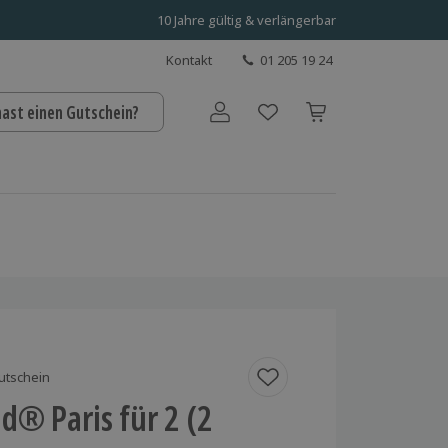
10 Jahre gültig & verlängerbar
Kontakt
01 205 19 24
hast einen Gutschein?
Benutzerkonto
utschein
d® Paris für 2 (2