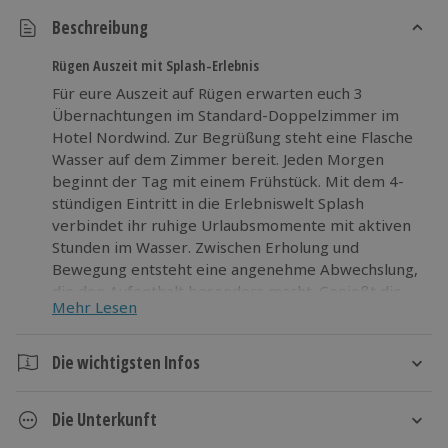
Beschreibung
Rügen Auszeit mit Splash-Erlebnis
Für eure Auszeit auf Rügen erwarten euch 3
Übernachtungen im Standard-Doppelzimmer im
Hotel Nordwind. Zur Begrüßung steht eine Flasche
Wasser auf dem Zimmer bereit. Jeden Morgen
beginnt der Tag mit einem Frühstück. Mit dem 4-
stündigen Eintritt in die Erlebniswelt Splash
verbindet ihr ruhige Urlaubsmomente mit aktiven
Stunden im Wasser. Zwischen Erholung und
Bewegung entsteht eine angenehme Abwechslung,
die den Aufenthalt besonders macht. Genießt die
Mehr Lesen
frische Inselatmosphäre, legt kleine Pausen ein und
sammelt neue Eindrücke. So wird der Kurzurlaub
auf Rügen zu einer stimmigen Mischung aus
Die wichtigsten Infos
Entspannung und Erlebnis.
Dauer
Die Unterkunft
4 Tage