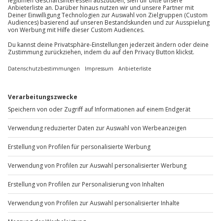
Mo-Fr: 8-20 Uhr | Sa: 10-16 Uhr
Für die lokale Steuer können Zusatzkosten
anfallen (die Kosten sind vor Ort zu begleichen)
Hin- und Rückreise sind im Preis nicht inbegriffen
Du möchtest als Firma bestellen?
Sichere Dir attraktive Firmenkunden Vorteile.
+49 89 / 60 60 89 700
Mo-Fr: 9-17 Uhr
b2b@jochen-schweizer.de
www.b2b.jochen-schweizer.de/
Artikelnummer
:
65056
Andere Produkte entdecken