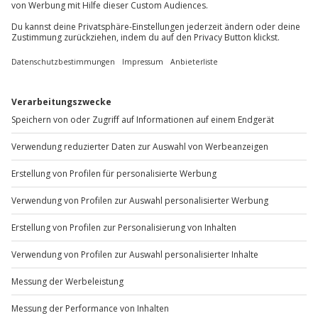
Sichere Dir attraktive Firmenkunden Vorteile.
+49 89 / 60 60 89 700
Mo-Fr: 9-17 Uhr
b2b@jochen-schweizer.de
www.b2b.jochen-schweizer.de/
Artikelnummer
:
JDFWG01
Andere Produkte entdecken