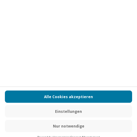
Vertrag widerrufen
FAQs
Kontakt
Zahlungsarten
Über uns
Magazin
Jobs
Partnerprogramm
Versand und Lieferung
Presse
AGB
Cookie Einstellungen
Datenschutz
Nutzungsbedingungen
Online-Marktplatz
Barrierefreiheit
Compliance
Impressum
RECHNUNG