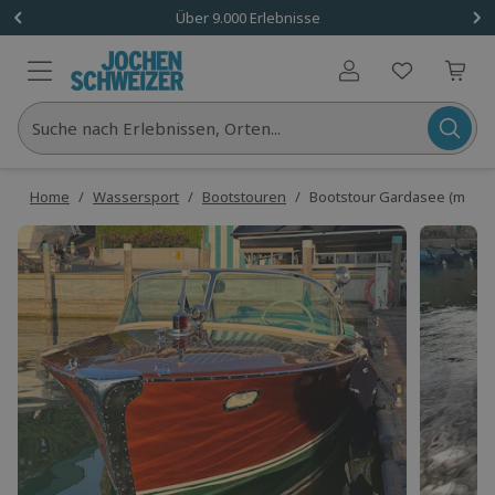
Über 9.000 Erlebnisse
Benutzerkonto
Suche nach Erlebnissen, Orten...
Home
/
Wassersport
/
Bootstouren
/
Bootstour Gardasee (mit Sk