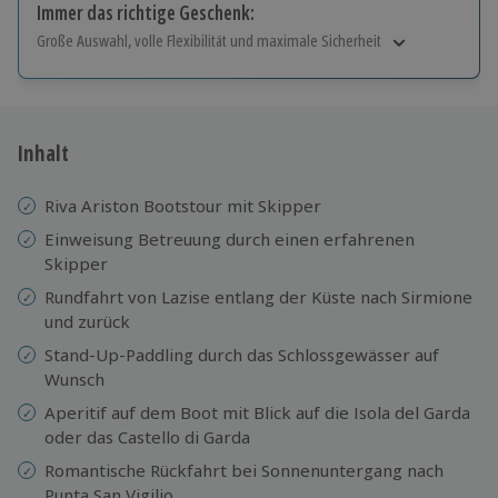
Immer das richtige Geschenk:
Große Auswahl, volle Flexibilität und maximale Sicherheit
Große Auswahl
Über 9.000 Erlebnisse.
Volle Flexibilität
Jeder Gutschein für alle Erlebnisse einlösbar.
Inhalt
Maximale Sicherheit
10 Jahre gültig & verlängerbar.
Riva Ariston Bootstour mit Skipper
Einweisung Betreuung durch einen erfahrenen
Skipper
Rundfahrt von Lazise entlang der Küste nach Sirmione
und zurück
Stand-Up-Paddling durch das Schlossgewässer auf
Wunsch
Aperitif auf dem Boot mit Blick auf die Isola del Garda
oder das Castello di Garda
Romantische Rückfahrt bei Sonnenuntergang nach
Punta San Vigilio