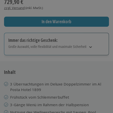
729,90 €
zzgl. Versand
(inkl. MwSt.)
In den Warenkorb
Immer das richtige Geschenk:
Große Auswahl, volle Flexibilität und maximale Sicherheit
Große Auswahl
Über 9.000 Erlebnisse.
Volle Flexibilität
Jeder Gutschein für alle Erlebnisse einlösbar.
Inhalt
Maximale Sicherheit
10 Jahre gültig & verlängerbar.
3 Übernachtungen im Deluxe Doppelzimmer im Al
Posta Hotel 1899
Frühstück vom Schlemmerbuffet
3-Gänge Menü im Rahmen der Halbpension
Nutzung des Wellnessbereichs mit Saunen, Pool,