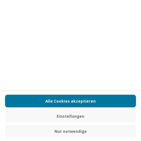
Vertrag widerrufen
FAQs
Kontakt
Zahlungsarten
Über uns
Magazin
Jobs
Partnerprogramm
Versand und Lieferung
Presse
AGB
Cookie Einstellungen
Datenschutz
Nutzungsbedingungen
Online-Marktplatz
Barrierefreiheit
Compliance
Impressum
RECHNUNG