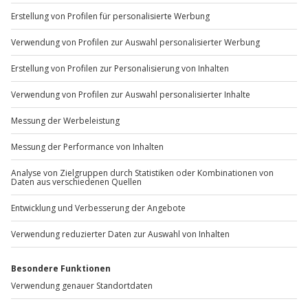
Sichere Dir attraktive Firmenkunden Vorteile.
+49 89 / 60 60 89 700
Mo-Fr: 9-17 Uhr
b2b@jochen-schweizer.de
www.b2b.jochen-schweizer.de/
Artikelnummer
:
65783
Andere Produkte entdecken