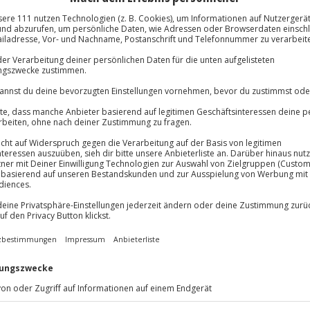
lösung übertragbar.
Details
Immer das rich
Große Auswahl, voll
Große Auswa
Über 9.000 Erle
Volle Flexibil
-15%* Club Dea
Jeder Gutschein
Direktabzug 
Maximale Sic
Melde dich hie
10 Jahre gültig
chmack von verschiedenen
dy Holly, Phantom der Oper oder
einem mehrgängigen Menü werden
sten Musicals serviert. Während
ässt, sorgen professionelle
 gewaltigen Stimmen für die ganz
n köstlicher Abend!
ie kulinarischen und
e zergehen!