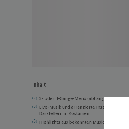
Inhalt
3- oder 4-Gänge-Menü (abhängig vom Veran
Live-Musik und arrangierte Inszenierungen 
Darstellern in Kostümen
Highlights aus bekannten Musicals