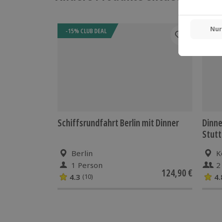
-15% CLUB DEAL
-15%
Schiffsrundfahrt Berlin mit Dinner
Dinne
Stutt
Berlin
K
1 Person
2
124,90 €
4.3
4.
(10)