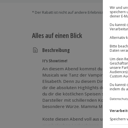
* Der Rabatt ist nicht auf andere Erlebnisse bei der Ein
Alles auf einen Blick
Beschreibung
It’s Showtime!
An diesem Abend kommst du auf den Ges
Musicals wie Tanz der Vampire, Cats, Bud
Elisabeth. Denn zu diesem Dinner mit 
dir die absoluten Highlights der beliebte
du dir die köstlichen Speisen schmecken l
Darsteller mit schillernden Kostümen und
besondere Würze. Mamma Mia, was für ei
Koste diesen Abend voll aus und lass dir d
musikalischen Leckerbissen auf der Zung