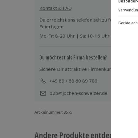
festlicher Garderobe kommen)
Theatersaal reservieren. Hierfür benötig
Kontakt & FAQ
Gutscheinen für ein „Musical-Dinner“. Bes
Du erreichst uns telefonisch zu folgenden Z
Terminvereinbarung mit dem Veranstalte
Feiertagen:
Mo-Fr: 8-20 Uhr | Sa: 10-16 Uhr
Du möchtest als Firma bestellen?
Sichere Dir attraktive Firmenkunden Vorteile
+49 89 / 60 60 89 700
Mo-
b2b@jochen-schweizer.de
Artikelnummer
:
3575
Andere Produkte entdecken