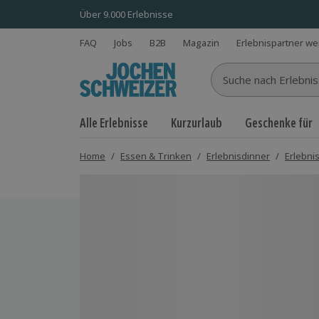
Über 9.000 Erlebnisse
FAQ
Jobs
B2B
Magazin
Erlebnispartner w
Suche nach Erlebnisse
Alle Erlebnisse
Kurzurlaub
Geschenke für
Home
/
Essen & Trinken
/
Erlebnisdinner
/
Erlebni
Bild 1 von 5