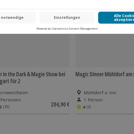
 CLUB DEAL
-15% CLUB DEAL
r in the Dark & Magie Show bei
Magic Dinner Mühldorf am 
gart für 2
ornwestheim
Mühldorf a. Inn
 Personen
1 Person
204,90 €
8
4
(25)
(2)