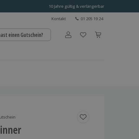
10 Jahre gültig & verlängerbar
Kontakt
01 205 19 24
hast einen Gutschein?
Benutzerkonto
utschein
Dinner