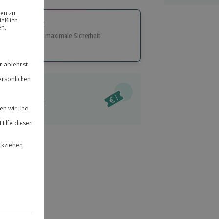
tige Geschenk:
e Flexibilität und maximale Sicherheit
hl
bnisse.
ität
l verfügbar
 für alle Erlebnisse einlösbar.
im Warenkorb
herheit
r an
 & verlängerbar.