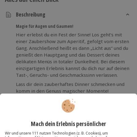
Beschreibung
Magie für Augen und Gaumen!
Hier erlebst du ein Fest der Sinne! Los geht’s mit
einer Zaubershow zum Aperitif, gefolgt vom ersten
Gang. Anschließend heißt es dann „Licht aus“ und du
genießt den Hauptgang und das Dessert deines
delikaten Menüs in totaler Dunkelheit. Bei diesem
einzigartigen Erlebnis kannst du dich nur auf deinen
Tast-, Geruchs- und Geschmackssinn verlassen.
Lass dir dein zauberhaftes Dinner schmecken und
komm in den Genuss magischer Momente!
Mehr Lesen
Die wichtigsten Infos
Dauer