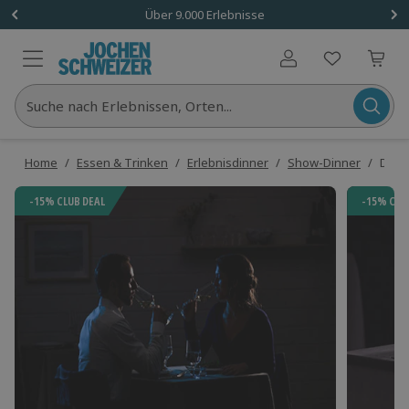
Über 9.000 Erlebnisse
Benutzerkonto
Suche nach Erlebnissen, Orten...
Home
/
Essen & Trinken
/
Erlebnisdinner
/
Show-Dinner
/
Dinne
-15% CLUB DEAL
-15% CLU