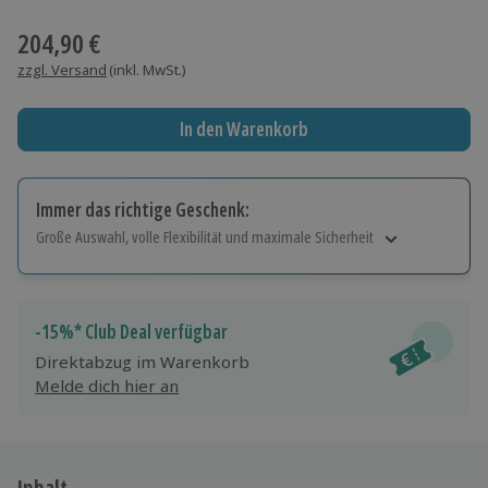
Wähle im nächsten Schritt einen Termin aus
204,90 €
zzgl. Versand
(inkl. MwSt.)
In den Warenkorb
Immer das richtige Geschenk:
Große Auswahl, volle Flexibilität und maximale Sicherheit
Große Auswahl
Über 9.000 Erlebnisse.
Volle Flexibilität
-15%* Club Deal verfügbar
Jeder Gutschein für alle Erlebnisse einlösbar.
Direktabzug im Warenkorb
Maximale Sicherheit
Melde dich hier an
10 Jahre gültig & verlängerbar.
Inhalt