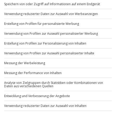
außer an bundesweiten Feiertagen:
Mo-Fr: 8-20 Uhr | Sa: 10-16 Uhr
Du möchtest als Firma bestellen?
Sichere Dir attraktive Firmenkunden Vorteile.
+49 89 / 60 60 89 700
Mo-Fr: 9-17 Uhr
b2b@jochen-schweizer.de
www.b2b.jochen-schweizer.de/
Artikelnummer
:
11217
Andere Produkte entdecken