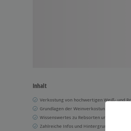
Inhalt
Verkostung von hochwertigen Weiß- und R
Grundlagen der Weinverkostung und Weinb
Wissenswertes zu Rebsorten und Anbaugeb
Zahlreiche Infos und Hintergrundwissen vo