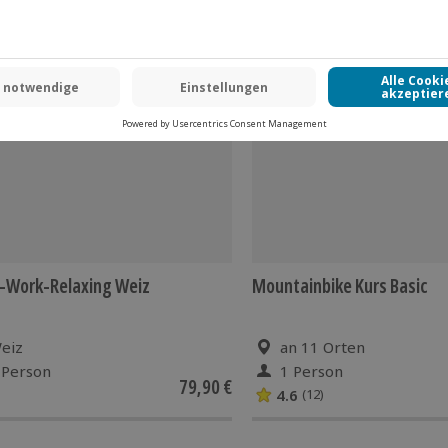
-Work-Relaxing Weiz
Mountainbike Kurs Basic
eiz
an 11 Orten
 Person
1 Person
79,90 €
4.6
(12)