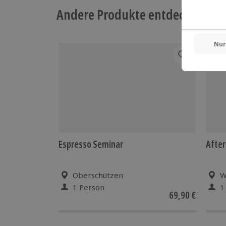
Andere Produkte entdecken
Espresso Seminar
After
Oberschützen
W
1 Person
1
69,90 €