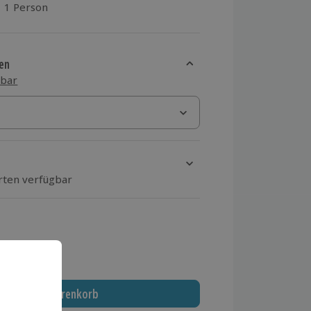
1 Person
aus 3 Bewertungen
en
sbar
Orten verfügbar
ten Schritt Ort und Termin aus
 MwSt.)
In den Warenkorb