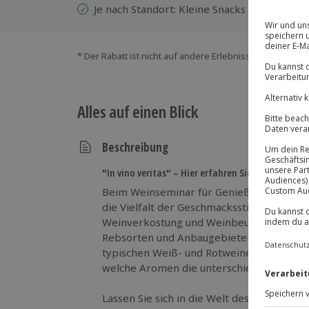
Je nach Standort: Kleine Snacks und Wasse
* Der Rabatt ist nicht auf andere Erlebnisse bei der Ein
Alles auf einen Blick
Beschreibung
"In vino veritas" – Hier erfahren Sie alles über We
Beim Weinseminar für Genießer entdecke
die Vielfalt der Geschmacksstile. Sie lern
Weinverkostung und Weinbeurteilung ken
Rebsorten und Anbaugebieten. Anhand ei
typischen Weiß- und Rotweinen testen Sie
welche Aromen die unterschiedlichen We
Lassen Sie sich in die Welt des Weines en