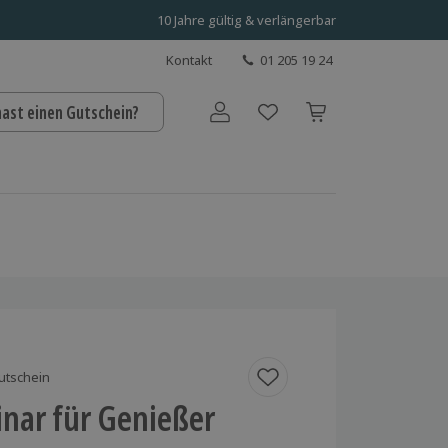
10 Jahre gültig & verlängerbar
Kontakt
01 205 19 24
hast einen Gutschein?
Benutzerkonto
utschein
nar für Genießer