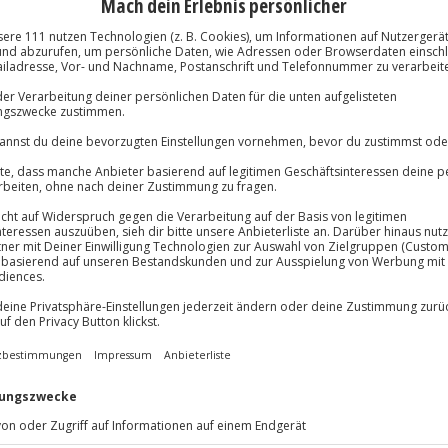
r während des Seminars
Immer das rich
Große Auswahl, voll
lösung übertragbar.
Details
Große Auswa
Über 9.000 Erle
Volle Flexibil
-15%* Club Dea
Jeder Gutschein
Direktabzug 
Maximale Sic
Melde dich hie
10 Jahre gültig
in!
n Sie die Welt der Aromen und
en die Grundlagen der
nen und erfahren mehr zu
ner hochwertigen Auswahl von
 Ihre Sensorik und entdecken,
ine ausmachen.
tführen und entdecken Sie Ihre