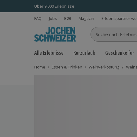
Über 9.000 Erlebnisse
FAQ
Jobs
B2B
Magazin
Erlebnispartner w
Suche nach Erlebnisse
Alle Erlebnisse
Kurzurlaub
Geschenke für
Home
/
Essen & Trinken
/
Weinverkostung
/
Weins
Bild 1 von 8