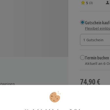
5
(3)
5 Sterne von 5 
Gutschein kauf
Flexibel einlö
1 Gutschein
1 Gutschein
1 Gutschein
Termin buchen
Aktuell an 6 
Wähle im nächs
74,90 €
otweinen
zzgl. Versand
(inkl.
eurteilung
ieten
m Wein-Profi