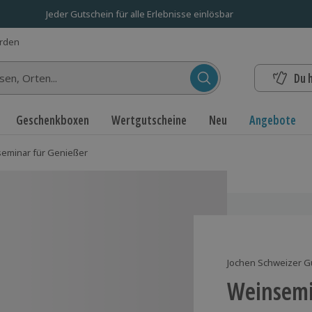
Jeder Gutschein für alle Erlebnisse einlösbar
erden
Du 
n...
Geschenkboxen
Wertgutscheine
Neu
Angebote
eminar für Genießer
Jochen Schweizer G
Weinsemi