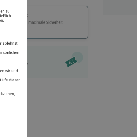
tige Geschenk:
e Flexibilität und maximale Sicherheit
hl
bnisse.
ität
l verfügbar
 für alle Erlebnisse einlösbar.
im Warenkorb
herheit
r an
 & verlängerbar.