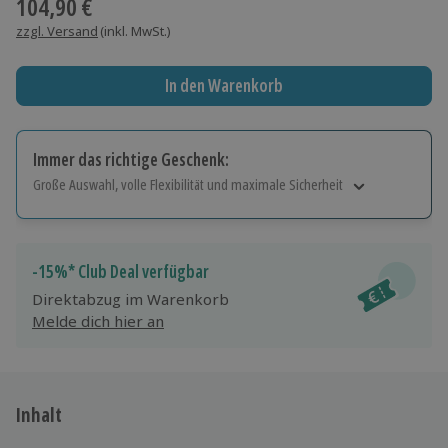
104,90 €
zzgl. Versand
(inkl. MwSt.)
In den Warenkorb
Immer das richtige Geschenk:
Große Auswahl, volle Flexibilität und maximale Sicherheit
Große Auswahl
Über 9.000 Erlebnisse.
Volle Flexibilität
-15%* Club Deal verfügbar
Jeder Gutschein für alle Erlebnisse einlösbar.
Direktabzug im Warenkorb
Maximale Sicherheit
Melde dich hier an
10 Jahre gültig & verlängerbar.
Inhalt