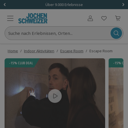
Über 9.000 Erlebnisse
Benutzerkonto
Suche nach Erlebnissen, Orten...
Home
/
Indoor Aktivitäten
/
Escape Room
/
Escape Room
-15% CLUB DEAL
-15% CLU