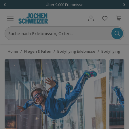
Über 9.000 Erlebnisse
Benutzerkonto
Suche nach Erlebnissen, Orten...
Home
/
Fliegen & Fallen
/
Bodyflying Erlebnisse
/
Bodyflying für 