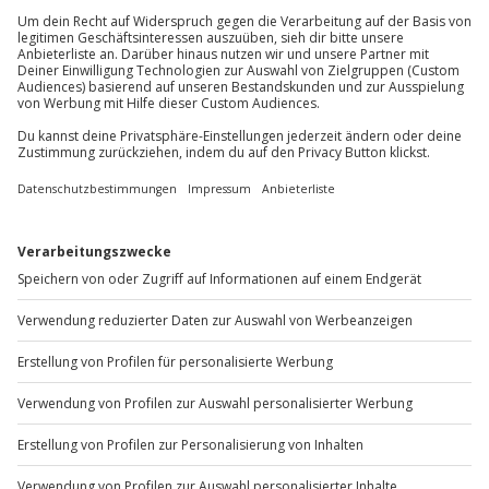
Du erreichst uns telefonisch zu folgenden Zeiten,
Personen teilnehmen, welche bereits eine
außer an bundesweiten Feiertagen:
Schulterluxation (ausgekugelte Schulter) hatten
Mo-Fr: 8-20 Uhr | Sa: 10-16 Uhr
Ausrüstung & Kleidung
Mitzubringen: bequeme Kleidung, Turnschuhe
Du möchtest als Firma bestellen?
Wird gestellt: Bodyflying-Ausrüstung, Spezial-
Flugbrille
Sichere Dir attraktive Firmenkunden Vorteile.
+49 89 / 60 60 89 700
Teilnehmer
Gutschein gültig für 1 Kind
Mo-Fr: 9-17 Uhr
b2b@jochen-schweizer.de
Hinweis
Du kannst diesen Gutschein direkt beim
www.b2b.jochen-schweizer.de/
Erlebnispartner auch in jedes seiner weiteren
verfügbaren Erlebnisse umtauschen/anrechnen
Meldet euch 60 Minuten vor dem vereinbarten
Artikelnummer
:
10844
Termin am Check-in