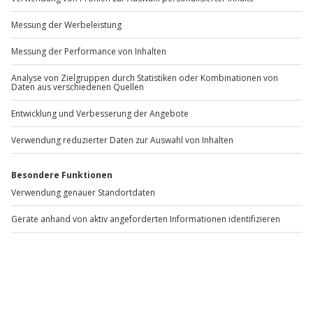
Andere Produkte entdecken
Bodyflying für Kinder (2
Surfen & Bodyflying - Arena
R
Min.) - Arena München
München
d
Taufkirchen
Taufkirchen
1 Person
1 Person
49,90 €
99,90 €
4.9
4.8
(12)
(15)