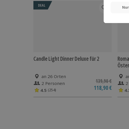
DEAL
Candle Light Dinner Deluxe für 2
Roman
Öster
an 26 Orten
a
139,90 €
2 Personen
2
118,90 €
4.5
4.
(254)