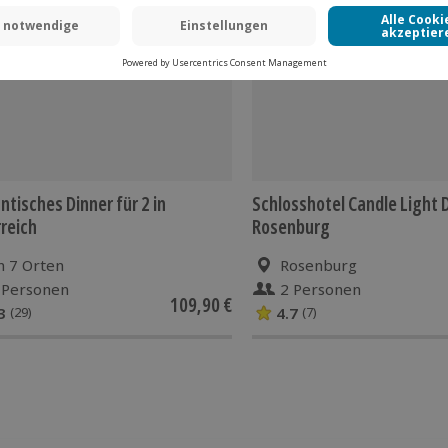
-15% CLUB DEAL
tisches Dinner für 2 in
Schlosshotel Candle Light 
reich
Rosenburg
n 7 Orten
Rosenburg
 Personen
2 Personen
109,90 €
3
4.7
(29)
(7)