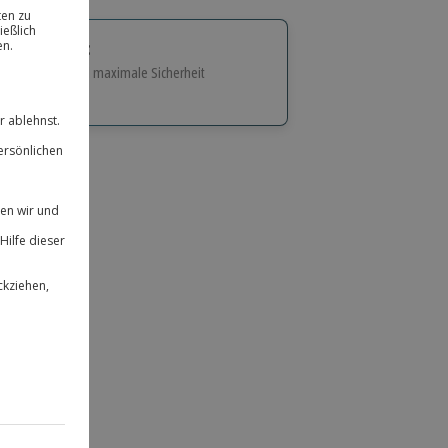
tige Geschenk:
e Flexibilität und maximale Sicherheit
hl
bnisse.
ität
 für alle Erlebnisse einlösbar.
herheit
 & verlängerbar.