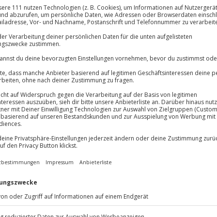
Immer das rich
Große Auswahl, voll
Große Auswa
Über 9.000 Erle
Volle Flexibil
Jeder Gutschein
allen Frisch- und Dauer-
Maximale Sic
es Candle-Light-Dinner! Denn
10 Jahre gültig
ntfachen oder aufs Neue zu
m romantischen Ambiente reicht
ie Augen zu sehen. Denn damit ist
tlichen Liebeserklärung und löse
 Bauch aus!