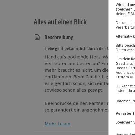
Alles auf einen Blick
Beschreibung
Liebe geht bekanntlich durch den Magen!
Hand aufs pochende Herz: Was kommt bei 
Verliebten am besten an? Ein wundervoll
mehr braucht es nicht, um die Liebe zu e
entflammen. Beim Candle-Light-Dinner i
es eigentlich schon, sich einfach nur in d
sowieso schon alles gesagt.
Beeindrucke deinen Partner mit einer kös
so garantiert ein angenehmes Kribbeln im
Mehr Lesen