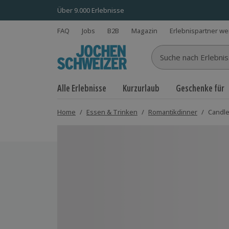
Über 9.000 Erlebnisse
FAQ
Jobs
B2B
Magazin
Erlebnispartner w
Suche nach Erlebnisse
Alle Erlebnisse
Kurzurlaub
Geschenke für
Home
/
Essen & Trinken
/
Romantikdinner
/
Candle
Bild 1 von 10