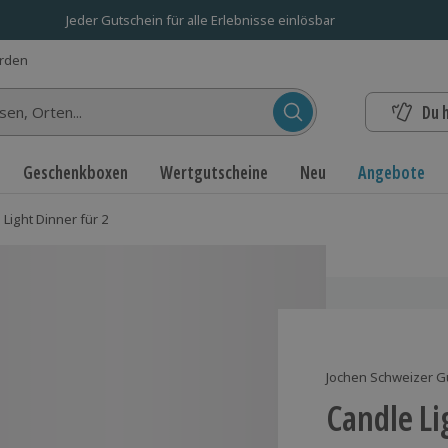
Jeder Gutschein für alle Erlebnisse einlösbar
erden
Du 
n...
Geschenkboxen
Wertgutscheine
Neu
Angebote
 Light Dinner für 2
Jochen Schweizer G
Candle Li