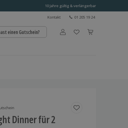
10 Jahre gültig & verlängerbar
Kontakt
01 205 19 24
hast einen Gutschein?
Benutzerkonto
utschein
ght Dinner für 2