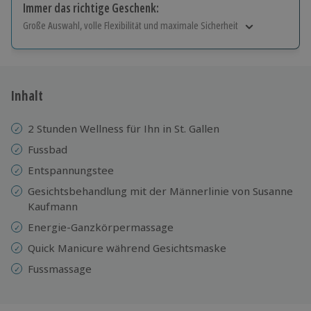
Immer das richtige Geschenk:
Große Auswahl, volle Flexibilität und maximale Sicherheit
Große Auswahl
Über 9.000 Erlebnisse.
Volle Flexibilität
Jeder Gutschein für alle Erlebnisse einlösbar.
Inhalt
Maximale Sicherheit
10 Jahre gültig & verlängerbar.
2 Stunden Wellness für Ihn in St. Gallen
Fussbad
Entspannungstee
Gesichtsbehandlung mit der Männerlinie von Susanne
Kaufmann
Energie-Ganzkörpermassage
Quick Manicure während Gesichtsmaske
Fussmassage