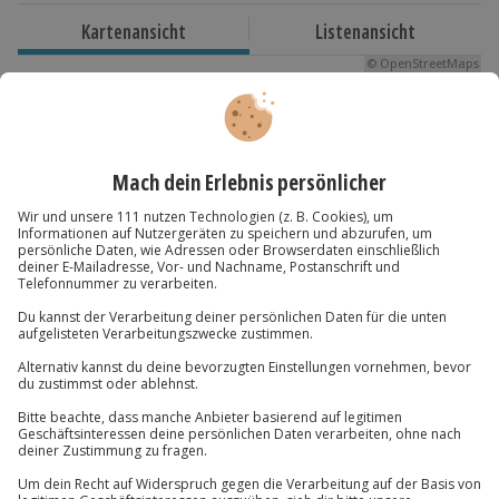
Dauer
Kartenansicht
Listenansicht
Ca. 2 Stunden
© OpenStreetMaps
Karte in Großansicht
Verfügbarkeit / Termine
Ganzjährig zu bestimmten Terminen verfügbar.
Du hast noch Fragen?
Teilnehmer
Gutschein gültig für 1 Person
01 205 19 24
Kontakt & FAQ
Jochen Schweizer
GmbH
Mühldorfstraße 8
81671
München
Du erreichst uns telefonisch zu folgenden Zeiten,
außer an bundesweiten Feiertagen: