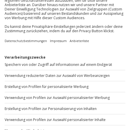
Mo-Fr: 8-20 Uhr | Sa: 10-16 Uhr
Du möchtest als Firma bestellen?
Sichere Dir attraktive Firmenkunden Vorteile.
+49 89 / 60 60 89 700
Mo-Fr: 9-17 Uhr
b2b@jochen-schweizer.de
www.b2b.jochen-schweizer.de/
Artikelnummer
:
11552
Andere Produkte entdecken