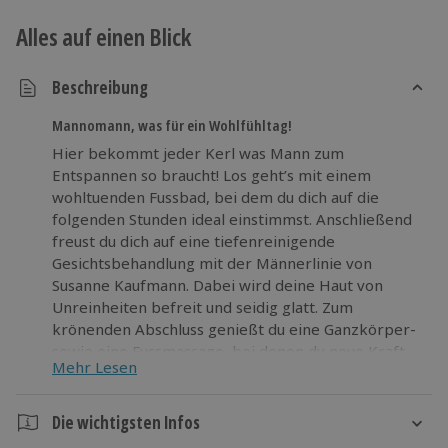
Alles auf einen Blick
Beschreibung
Mannomann, was für ein Wohlfühltag!
Hier bekommt jeder Kerl was Mann zum
Entspannen so braucht! Los geht’s mit einem
wohltuenden Fussbad, bei dem du dich auf die
folgenden Stunden ideal einstimmst. Anschließend
freust du dich auf eine tiefenreinigende
Gesichtsbehandlung mit der Männerlinie von
Susanne Kaufmann. Dabei wird deine Haut von
Unreinheiten befreit und seidig glatt. Zum
krönenden Abschluss genießt du eine Ganzkörper-
sowie eine Fussmassage, bei denen du neue Kraft
Mehr Lesen
für bevorstehende Aufgaben sammelst!
Schalte den Entspannungsmodus ein und gönn dir
Die wichtigsten Infos
eine Auszeit für richtige Jungs!