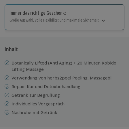
Immer das richtige Geschenk:
Große Auswahl, volle Flexibilität und maximale Sicherheit
Große Auswahl
Über 9.000 Erlebnisse.
Volle Flexibilität
Jeder Gutschein für alle Erlebnisse einlösbar.
Inhalt
Maximale Sicherheit
10 Jahre gültig & verlängerbar.
Botanically Lifted (Anti Aging) + 20 Minuten Kobido
Lifting Massage
Verwendung von herbs2peel Peeling, Massageöl
Repair-Kur und Detoxbehandlung
Getränk zur Begrüßung
Individuelles Vorgespräch
Nachruhe mit Getränk