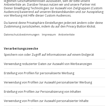
Mo-Fr: 8-20 Uhr | Sa: 10-16 Uhr
Teilnehmer
Gutschein gültig für 1 Person
Du möchtest als Firma bestellen?
Sichere Dir attraktive Firmenkunden Vorteile.
+49 89 / 60 60 89 700
Mo-Fr: 9-17 Uhr
b2b@jochen-schweizer.de
www.b2b.jochen-schweizer.de/
Artikelnummer
:
64996
Andere Produkte entdecken