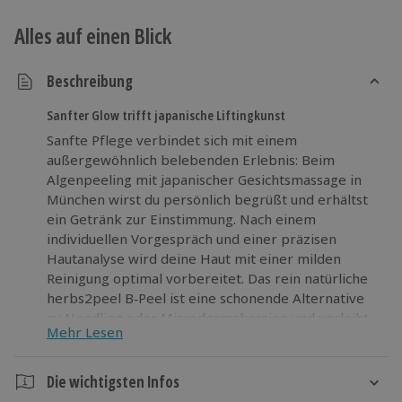
Alles auf einen Blick
Beschreibung
Sanfter Glow trifft japanische Liftingkunst
Sanfte Pflege verbindet sich mit einem
außergewöhnlich belebenden Erlebnis: Beim
Algenpeeling mit japanischer Gesichtsmassage in
München wirst du persönlich begrüßt und erhältst
ein Getränk zur Einstimmung. Nach einem
individuellen Vorgespräch und einer präzisen
Hautanalyse wird deine Haut mit einer milden
Reinigung optimal vorbereitet. Das rein natürliche
herbs2peel B‑Peel ist eine schonende Alternative
zu Needling oder Microdermabrasion und verleiht
Mehr Lesen
sofortigen Glow. Anschließend formt eine
15‑minütige japanische Gesichtsmassage nach der
Kobido‑Technik deine Konturen, löst Spannungen
Die wichtigsten Infos
und intensiviert das Lifting‑Gefühl. Du fühlst dich