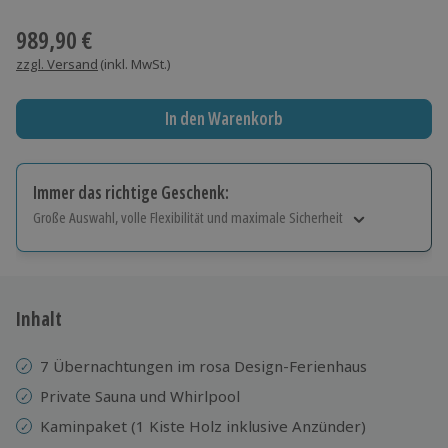
Wähle im nächsten Schritt einen Termin aus
989,90 €
zzgl. Versand
(inkl. MwSt.)
In den Warenkorb
Immer das richtige Geschenk:
Große Auswahl, volle Flexibilität und maximale Sicherheit
Große Auswahl
Über 9.000 Erlebnisse.
Volle Flexibilität
Jeder Gutschein für alle Erlebnisse einlösbar.
Inhalt
Maximale Sicherheit
10 Jahre gültig & verlängerbar.
7 Übernachtungen im rosa Design-Ferienhaus
Private Sauna und Whirlpool
Kaminpaket (1 Kiste Holz inklusive Anzünder)