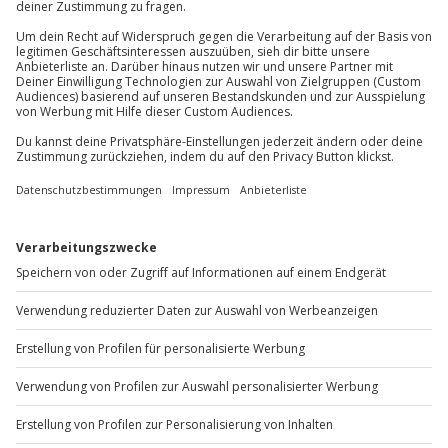
81671
München
Teilnehmer
Du erreichst uns telefonisch zu folgenden Zeiten,
außer an bundesweiten Feiertagen:
Gutschein gültig für 10 Personen
Gruppengröße: 1-10 Personen
Mo-Fr: 8-20 Uhr | Sa: 10-16 Uhr
Hinweis
Du möchtest als Firma bestellen?
Personen, die zu Beginn des Erlebnisses
alkoholisiert sind, werden nicht mitgenommen
Sichere Dir attraktive Firmenkunden Vorteile.
+49 89 / 60 60 89 700
Mo-Fr: 9-17 Uhr
b2b@jochen-schweizer.de
www.b2b.jochen-schweizer.de/
Artikelnummer
:
65473