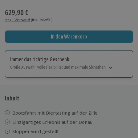
Wähle im nächsten Schritt einen Termin aus
629,90 €
zzgl. Versand
(inkl. MwSt.)
In den Warenkorb
Immer das richtige Geschenk:
Große Auswahl, volle Flexibilität und maximale Sicherheit
Große Auswahl
Über 9.000 Erlebnisse.
Volle Flexibilität
Jeder Gutschein für alle Erlebnisse einlösbar.
Inhalt
Maximale Sicherheit
10 Jahre gültig & verlängerbar.
Bootsfahrt mit Biertasting auf der Zille
Einzigartiges Erlebnis auf der Donau
Skipper wird gestellt