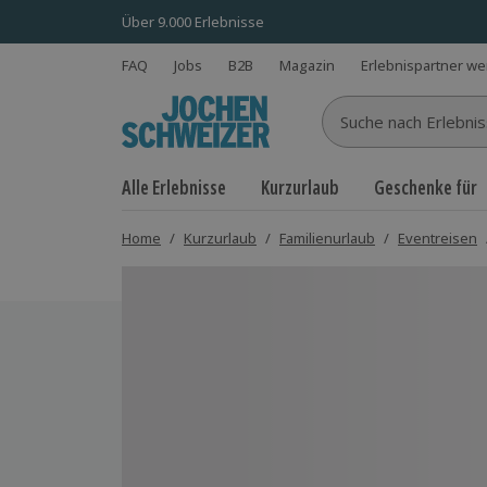
Über 9.000 Erlebnisse
FAQ
Jobs
B2B
Magazin
Erlebnispartner w
Suche nach Erlebnisse
Alle Erlebnisse
Kurzurlaub
Geschenke für
Home
/
Kurzurlaub
/
Familienurlaub
/
Eventreisen
Bild 1 von 11