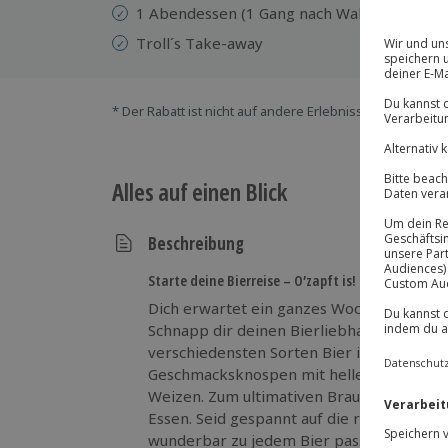
1 Abendessen (1 Gang nach Wahl des Chefk
Troll´s Take-away
* Der Rabatt ist nicht auf andere Erlebnisse bei der Ein
Alles auf einen Blick
Beschreibung
Starte deine Bierreise – O’zapft is!
Dich erwartet ein ganzes Wochenende vo
Schnapp dir deinen Bierliebhaber und tr
verschiedensten Sorten Bier im Sauerlan
Geschmacksknospen mit hellem und dunk
Weizen. Zum ultimativen Brauwochenende 
Essen. Seid gespannt auf die regionalen K
wunderbar zu jedem Bier passen. Morgens