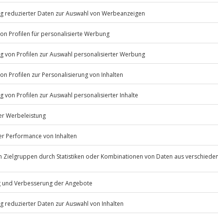
 Im Troll’s Brauhaus werden all
ber
! Worauf wartet ihr noch?
Listenansicht
erfügbar
© OpenStreetMaps
 Internetanschluss, Barrierefreie
icht
Jahre
11:00 Uhr