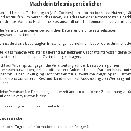
ochs)
Große Auswa
Über 9.000 Erle
Volle Flexibil
-15%* Club Dea
Jeder Gutschein
Direktabzug 
Maximale Sic
lösung übertragbar.
Details
Melde dich hie
10 Jahre gültig
ller
Biergenuss vom Feinsten
!
inkt gemeinsam die
d. Verwöhnt eure
lem Lagerbier oder mit einem
gehört sich auch anständiges
östlichkeiten des Brauhauses, die
 könnt ihr eure Reise mit einem