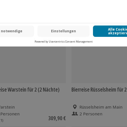
-15% CLUB DEAL
eise Warstein für 2 (2 Nächte)
Bierreise Rüsselsheim für 2
arstein
Rüsselsheim am Main
 Personen
2 Personen
309,90 €
(1)