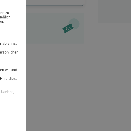
hl
bnisse.
ität
l verfügbar
 für alle Erlebnisse einlösbar.
im Warenkorb
herheit
r an
 & verlängerbar.