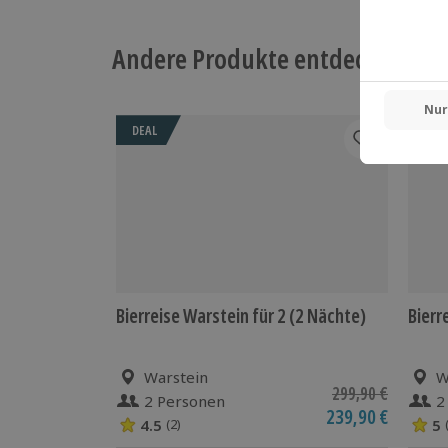
Andere Produkte entdecken
DEAL
Bierreise Warstein für 2 (2 Nächte)
Bierr
Warstein
W
299,90 €
2 Personen
2
239,90 €
4.5
5
(2)