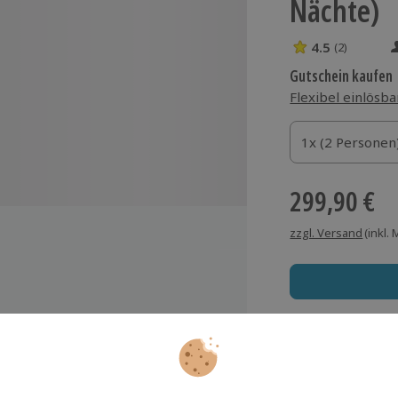
Nächte)
4.5
(2)
4.5 Sterne von 5
Gutschein kaufen
Flexibel einlösba
1x (2 Personen)
1x (2 Personen
1x (2 Personen
299,90 €
zzgl. Versand
(inkl.
l´s Brauhaus Hotel
Immer das rich
Große Auswahl, voll