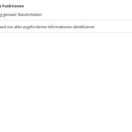
ngen Zusatzkosten vor Ort
Jochen Schweizer
GmbH
Mühldorfstraße 8
ten anfallen (die Kosten sind vor
81671
München
eiten, außer an bundesweiten
 inbegriffen
.
Fr: 9-17 Uhr
www.b2b.jochen-schweizer.de/