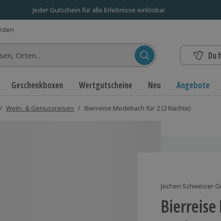
Jeder Gutschein für alle Erlebnisse einlösbar
erden
Du 
n...
Geschenkboxen
Wertgutscheine
Neu
Angebote
/
Wein- & Genussreisen
/
Bierreise Medebach für 2 (2 Nächte)
Jochen Schweizer G
Bierreise