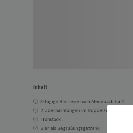
Inhalt
3-tägige Bierreise nach Medebach für 2
2 Übernachtungen im Doppelzimmer im Trol
Frühstück
Bier als Begrüßungsgetränk