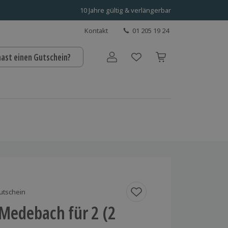
10 Jahre gültig & verlängerbar
Kontakt
01 205 19 24
hast einen Gutschein?
Benutzerkonto
utschein
 Medebach für 2 (2