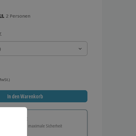
2 Personen
 aus 2 Bewertungen
r
)
)
 MwSt.)
In den Warenkorb
tige Geschenk:
e Flexibilität und maximale Sicherheit