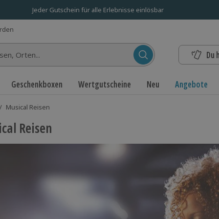
Jeder Gutschein für alle Erlebnisse einlösbar
erden
Du 
n...
Geschenkboxen
Wertgutscheine
Neu
Angebote
/
Musical Reisen
cal Reisen