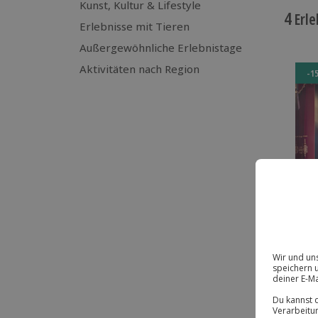
Kunst, Kultur & Lifestyle
4
Erle
Erlebnisse mit Tieren
Außergewöhnliche Erlebnistage
Aktivitäten nach Region
-1