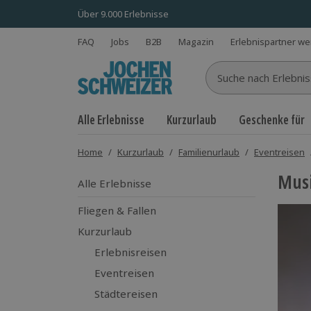
Über 9.000 Erlebnisse
FAQ
Jobs
B2B
Magazin
Erlebnispartner w
Suche nach Erlebnisse
Alle Erlebnisse
Kurzurlaub
Geschenke für
Home
/
Kurzurlaub
/
Familienurlaub
/
Eventreisen
Musi
Alle Erlebnisse
Fliegen & Fallen
Kurzurlaub
Erlebnisreisen
Eventreisen
Städtereisen