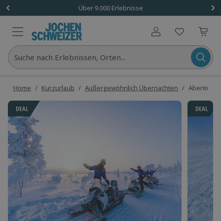
Über 9.000 Erlebnisse
Benutzerkonto
Suche nach Erlebnissen, Orten...
Home
/
Kurzurlaub
/
Außergewöhnlich Übernachten
/
Abenteueru
DEAL
DEAL