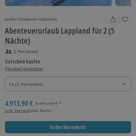
Jochen Schweizer Gutschein
Abenteuerurlaub Lappland für 2 (5
Nächte)
2 Personen
Gutschein kaufen
Flexibel einlösbar
1x (2 Personen)
1x (2 Personen)
1x (2 Personen)
4.913,90 €
Streichpreis
5.459,90 €
*
zzgl. Versand
(inkl. MwSt.)
In den Warenkorb