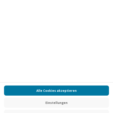
Vertrag widerrufen
FAQs
Kontakt
Zahlungsarten
Über uns
Magazin
Jobs
Partnerprogramm
Versand und Lieferung
Presse
AGB
Cookie Einstellungen
Datenschutz
Nutzungsbedingungen
Online-Marktplatz
Barrierefreiheit
Compliance
Impressum
RECHNUNG