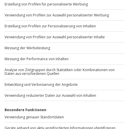
+49 89 / 60 60 89 700
Mo-Fr: 9-17 Uhr
b2b@jochen-schweizer.de
www.b2b.jochen-schweizer.de/
Artikelnummer
:
11140
Andere Produkte entdecken