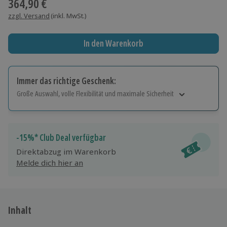
364,90 €
zzgl. Versand
(inkl. MwSt.)
In den Warenkorb
Immer das richtige Geschenk:
Große Auswahl, volle Flexibilität und maximale Sicherheit
Große Auswahl
Über 9.000 Erlebnisse.
Volle Flexibilität
-15%* Club Deal verfügbar
Jeder Gutschein für alle Erlebnisse einlösbar.
Direktabzug im Warenkorb
Maximale Sicherheit
Melde dich hier an
10 Jahre gültig & verlängerbar.
Inhalt