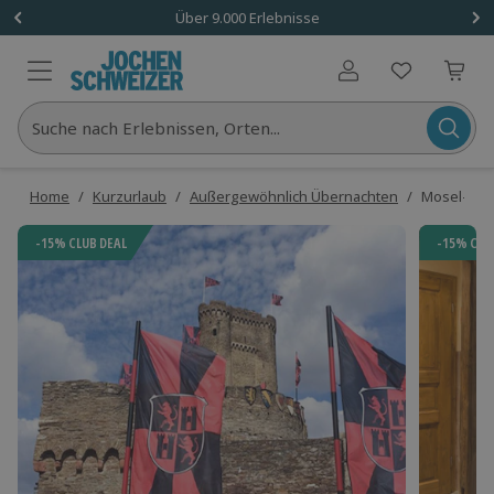
Über 9.000 Erlebnisse
Benutzerkonto
Suche nach Erlebnissen, Orten...
Home
/
Kurzurlaub
/
Außergewöhnlich Übernachten
/
Mosel-Kurz
-15% CLUB DEAL
-15% CLU