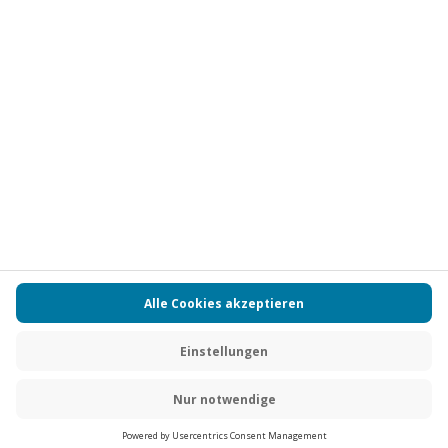
Vertrag widerrufen
FAQs
Kontakt
Zahlungsarten
Über uns
Magazin
Jobs
Partnerprogramm
Versand und Lieferung
Presse
AGB
Cookie Einstellungen
Datenschutz
Nutzungsbedingungen
Online-Marktplatz
Barrierefreiheit
Compliance
Impressum
RECHNUNG