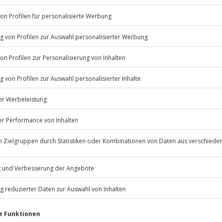
Listenansicht
© OpenStreetMaps
, Romantischer Pellets-Ofen
zu bestimmten Terminen
icht
11:00 Uhr
Jahre
 nach Absprache mit dem
Jochen Schweizer
GmbH
Mühldorfstraße 8
81671
München
eiten, außer an bundesweiten