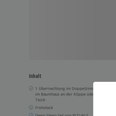
Inhalt
1 Übernachtung im Doppelzimmer
Ko
im Baumhaus an der Klippe oder am
Ko
Teich
1 
Frühstück
An
Deep Sleep Set von RITUALS