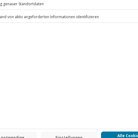
ten anfallen (die Kosten sind vor
 inbegriffen
.
Fr: 9-17 Uhr
www.b2b.jochen-schweizer.de/
 CLUB DEAL
DEAL