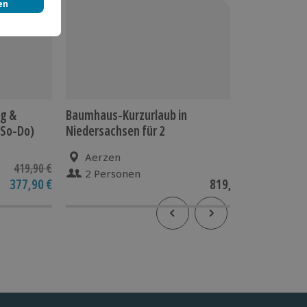
ng &
Baumhaus-Kurzurlaub in
Außerge
(So-Do)
Niedersachsen für 2
Baumhau
für 2 (1
Aerzen
Dör
419,90 €
2 Personen
2 P
377,90 €
819,90 €