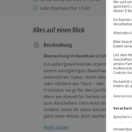
Late Checkout bis 13:00
Alles auf einen Blick
Beschreibung
Übernachtung im Baumhaus in Schrems
Ein außergewöhnliches Abenteuer erwarte
einem einzigartigen Baumhaus und genie
unberührter Natur. Hoch oben an der Kli
oder idyllisch am Teich – hier erlebst du 
Frühstück sorgt für den perfekten Start i
Wein am Abend für Genuss sorgt. Dank La
zum Abschalten. Dein Auto lädt an der E-
loslässt. Gönn dir diese besondere Auszei
ganz neue Weise. Jetzt buchen und Nerven
Mehr Lesen