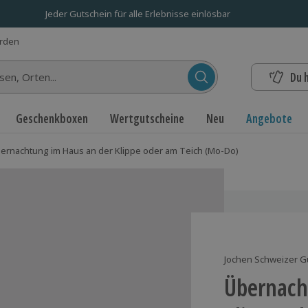
Jeder Gutschein für alle Erlebnisse einlösbar
erden
Du 
n...
Geschenkboxen
Wertgutscheine
Neu
Angebote
ernachtung im Haus an der Klippe oder am Teich (Mo-Do)
Jochen Schweizer G
Übernach