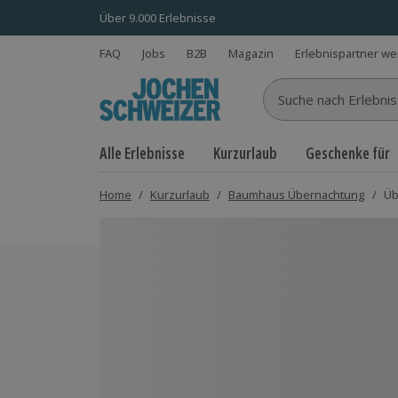
Über 9.000 Erlebnisse
FAQ
Jobs
B2B
Magazin
Erlebnispartner w
Suche nach Erlebnisse
Alle Erlebnisse
Kurzurlaub
Geschenke für
Home
/
Kurzurlaub
/
Baumhaus Übernachtung
/
Üb
Bild 1 von 7