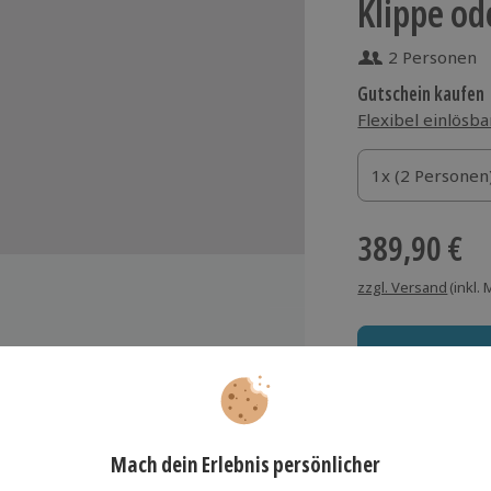
Klippe od
2 Personen
Gutschein kaufen
Flexibel einlösba
1x (2 Personen)
1x (2 Personen
1x (2 Personen
389,90 €
zzgl. Versand
(inkl.
stenfreier Parkplatz
stenfreie E-Ladestation
Immer das rich
Flasche Wein auf dem Zimmer bei
Große Auswahl, voll
reise