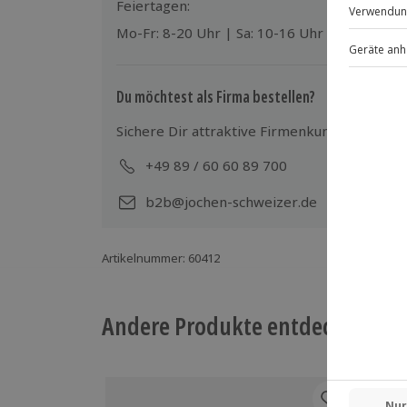
Feiertagen:
Mo-Fr: 8-20 Uhr | Sa: 10-16 Uhr
Hinweis
Für die lokale Steuer können Zusatzkos
Ort zu begleichen)
Du möchtest als Firma bestellen?
Hin- und Rückreise sind im Preis nicht
Sichere Dir attraktive Firmenkunden Vorteile
+49 89 / 60 60 89 700
Mo-
b2b@jochen-schweizer.de
Artikelnummer
:
60412
Andere Produkte entdecken
-15%