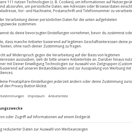
Große Auswa
Über 9.000 Erle
Volle Flexibil
Jeder Gutschein
Maximale Sic
10 Jahre gültig
t dich in Schrems. Übernachte in
ße pure Entspannung inmitten
ppe mit spektakulärem Ausblick
etwas Neues. Ein köstliches
n den Tag, während eine Flasche
te Checkout bleibt mehr Zeit
Ladestation, während du einfach
t und erlebe Schrems auf eine
kitzel spüren!