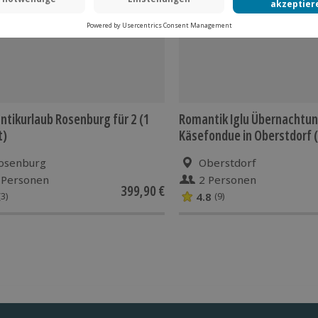
tikurlaub Rosenburg für 2 (1
Romantik Iglu Übernachtu
t)
Käsefondue in Oberstdorf 
osenburg
Oberstdorf
 Personen
2 Personen
399,90 €
4.8
(3)
(9)