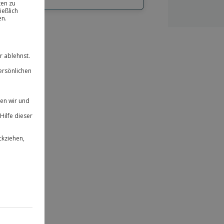
hl
bnisse.
ität
 für alle Erlebnisse einlösbar.
herheit
 & verlängerbar.