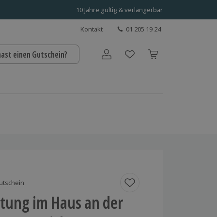
10 Jahre gültig & verlängerbar
Kontakt
01 205 19 24
hast einen Gutschein?
Benutzerkonto
utschein
tung im Haus an der