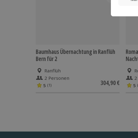
Baumhaus Übernachtung in Ranflüh
Roman
Bern für 2
Nach
Ranflüh
R
2 Personen
2
304,90 €
5
5
(1)