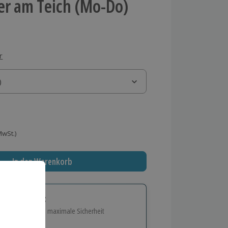
er am Teich (Mo-Do)
r
)
)
 MwSt.)
In den Warenkorb
tige Geschenk:
e Flexibilität und maximale Sicherheit