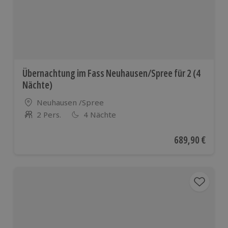
Übernachtung im Fass Neuhausen/Spree für 2 (4
Nächte)
Standort
Neuhausen /Spree
2 Pers.
4 Nächte
Anzahl der Teilnehmer
Aktueller Preis
689,90 €