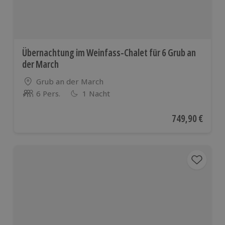
Übernachtung im Weinfass-Chalet für 6 Grub an
der March
Standort
Grub an der March
6 Pers.
1 Nacht
Anzahl der Teilnehmer
Aktueller Preis
749,90 €