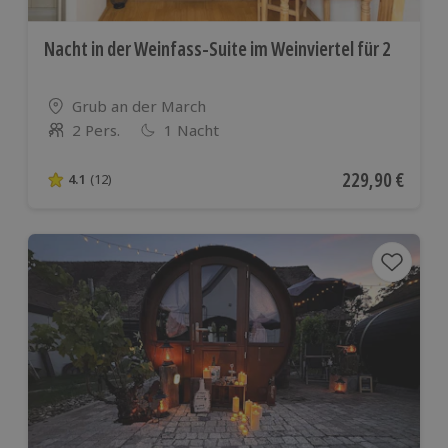
Nacht in der Weinfass-Suite im Weinviertel für 2
Standort
Grub an der March
2 Pers.
1 Nacht
Anzahl der Teilnehmer
Aktueller Preis
229,90 €
4.1
(12)
4.1 von 5 Sternen basierend auf 12 Bewertungen