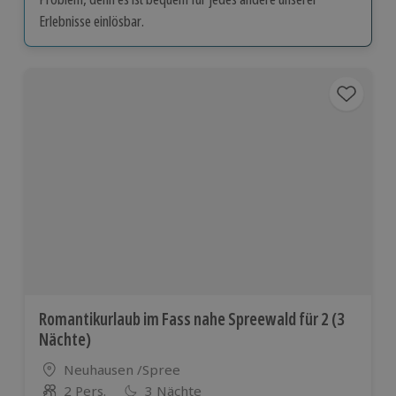
Erlebnisse einlösbar.
Romantikurlaub im Fass nahe Spreewald für 2 (3
Nächte)
Standort
Neuhausen /Spree
2 Pers.
3 Nächte