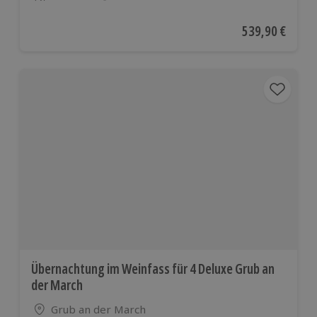
Anzahl der Teilnehmer
Aktueller Preis
539,90 €
Übernachtung im Weinfass für 4 Deluxe Grub an
der March
Standort
Grub an der March