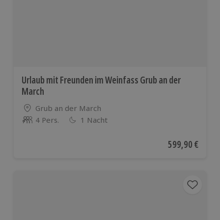
Urlaub mit Freunden im Weinfass Grub an der
March
Standort
Grub an der March
4 Pers.
1 Nacht
Anzahl der Teilnehmer
Aktueller Preis
599,90 €