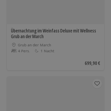
Übernachtung im Weinfass Deluxe mit Wellness
Grub an der March
Standort
Grub an der March
4 Pers.
1 Nacht
Anzahl der Teilnehmer
Aktueller Preis
699,90 €