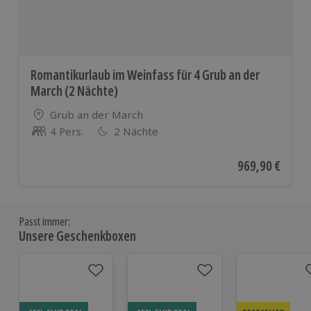
Romantikurlaub im Weinfass für 4 Grub an der
March (2 Nächte)
Standort
Grub an der March
4 Pers.
2 Nächte
Anzahl der Teilnehmer
Aktueller Preis
969,90 €
Passt immer:
Unsere Geschenkboxen