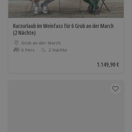
Kurzurlaub im Weinfass für 6 Grub an der March
(2 Nächte)
Standort
Grub an der March
6 Pers.
2 Nächte
Anzahl der Teilnehmer
Aktueller Preis
1.149,90 €