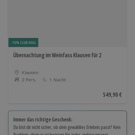
-15% CLUB DEAL
Übernachtung im Weinfass Klausen für 2
Standort
Klausen
2 Pers.
1 Nacht
Anzahl der Teilnehmer
Aktueller Preis
549,90 €
Immer das richtige Geschenk:
Du bist dir nicht sicher, ob dein gewähltes Erlebnis passt? Kein
Problem, denn es ist bequem für jedes andere unserer