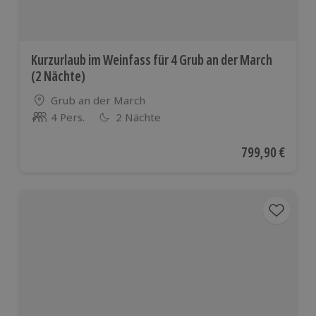
Kurzurlaub im Weinfass für 4 Grub an der March
(2 Nächte)
Standort
Grub an der March
4 Pers.
2 Nächte
Anzahl der Teilnehmer
Aktueller Preis
799,90 €