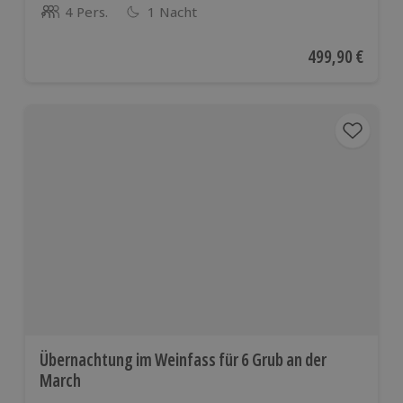
4 Pers.
1 Nacht
Anzahl der Teilnehmer
Aktueller Preis
499,90 €
Übernachtung im Weinfass für 6 Grub an der
March