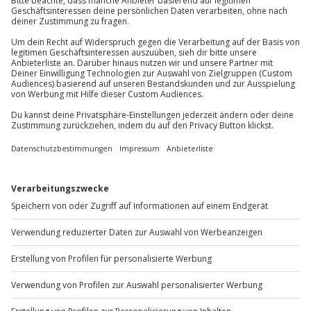
Jochen Schweizer
GmbH
Mühldorfstraße 8
Hinweis
81671
München
Für die lokale Steuer können Zusatzkosten
anfallen (die Kosten sind vor Ort zu begleichen)
Du erreichst uns telefonisch zu folgenden Zeiten,
außer an bundesweiten Feiertagen:
Mo-Fr: 8-20 Uhr | Sa: 10-16 Uhr
Du möchtest als Firma bestellen?
Sichere Dir attraktive Firmenkunden Vorteile.
+49 89 / 60 60 89 700
Mo-Fr: 9-17 Uhr
b2b@jochen-schweizer.de
www.b2b.jochen-schweizer.de/