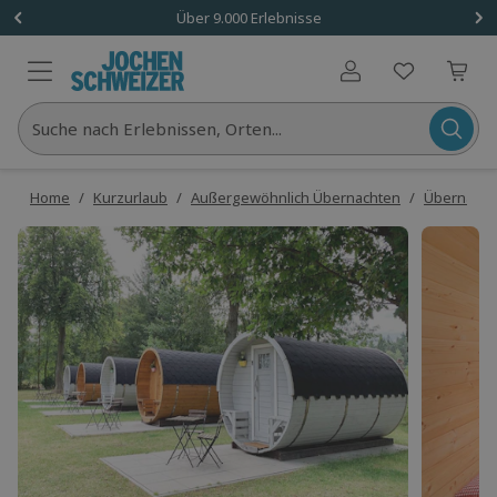
Über 9.000 Erlebnisse
Benutzerkonto
Suche nach Erlebnissen, Orten...
Home
/
Kurzurlaub
/
Außergewöhnlich Übernachten
/
Übernacht