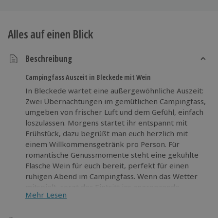
Alles auf einen Blick
Beschreibung
Campingfass Auszeit in Bleckede mit Wein
In Bleckede wartet eine außergewöhnliche Auszeit:
Zwei Übernachtungen im gemütlichen Campingfass,
umgeben von frischer Luft und dem Gefühl, einfach
loszulassen. Morgens startet ihr entspannt mit
Frühstück, dazu begrüßt man euch herzlich mit
einem Willkommensgetränk pro Person. Für
romantische Genussmomente steht eine gekühlte
Flasche Wein für euch bereit, perfekt für einen
ruhigen Abend im Campingfass. Wenn das Wetter
mitspielt, sorgt der Eintritt ins angrenzende
Mehr Lesen
Freibad Waldbad für sommerliche Erfrischung und
ein kleines Abenteuer direkt nebenan. Bettwäsche