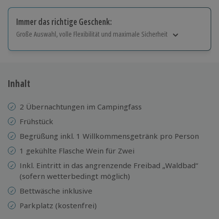
Immer das richtige Geschenk:
Große Auswahl, volle Flexibilität und maximale Sicherheit
Große Auswahl
Über 9.000 Erlebnisse.
Volle Flexibilität
Jeder Gutschein für alle Erlebnisse einlösbar.
Inhalt
Maximale Sicherheit
10 Jahre gültig & verlängerbar.
2 Übernachtungen im Campingfass
Frühstück
Begrüßung inkl. 1 Willkommensgetränk pro Person
1 gekühlte Flasche Wein für Zwei
Inkl. Eintritt in das angrenzende Freibad „Waldbad“
(sofern wetterbedingt möglich)
Bettwäsche inklusive
Parkplatz (kostenfrei)