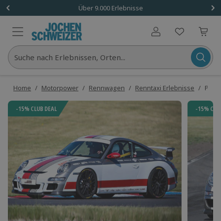
Über 9.000 Erlebnisse
Benutzerkonto
Suche nach Erlebnissen, Orten...
Home
/
Motorpower
/
Rennwagen
/
Renntaxi Erlebnisse
/
Porsc
-15% CLUB DEAL
-15% CLU