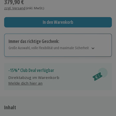
379,90 €
zzgl. Versand
(inkl. MwSt.)
In den Warenkorb
Immer das richtige Geschenk:
Große Auswahl, volle Flexibilität und maximale Sicherheit
Große Auswahl
Über 9.000 Erlebnisse.
Volle Flexibilität
-15%* Club Deal verfügbar
Jeder Gutschein für alle Erlebnisse einlösbar.
Direktabzug im Warenkorb
Maximale Sicherheit
Melde dich hier an
10 Jahre gültig & verlängerbar.
Inhalt