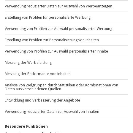
Du möchtest als Firma bestellen?
Sichere Dir attraktive Firmenkunden Vorteile.
+49 89 / 60 60 89 700
Mo-Fr: 9-17 Uhr
b2b@jochen-schweizer.de
www.b2b.jochen-schweizer.de/
Artikelnummer
:
927
Andere Produkte entdecken