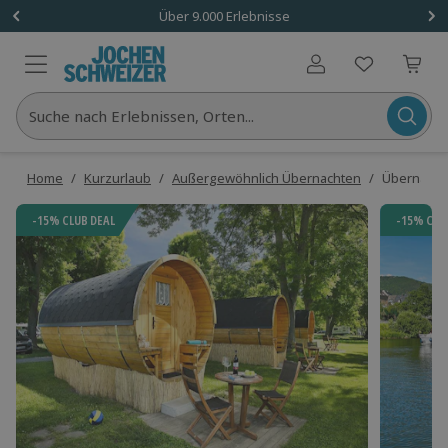
Über 9.000 Erlebnisse
Benutzerkonto
Suche nach Erlebnissen, Orten...
Home
/
Kurzurlaub
/
Außergewöhnlich Übernachten
/
Übernachtu
-15% CLUB DEAL
-15% CLU