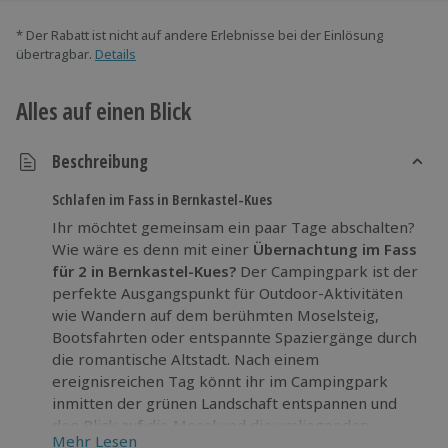
* Der Rabatt ist nicht auf andere Erlebnisse bei der Einlösung
übertragbar.
Details
Alles auf einen Blick
Beschreibung
Schlafen im Fass in Bernkastel-Kues
Ihr möchtet gemeinsam ein paar Tage abschalten?
Wie wäre es denn mit einer
Übernachtung im Fass
für 2 in Bernkastel-Kues?
Der Campingpark ist der
perfekte Ausgangspunkt für Outdoor-Aktivitäten
wie Wandern auf dem berühmten Moselsteig,
Bootsfahrten oder entspannte Spaziergänge durch
die romantische Altstadt. Nach einem
ereignisreichen Tag könnt ihr im Campingpark
inmitten der grünen Landschaft entspannen und
den Blick auf die Mosel und die umliegenden
Mehr Lesen
Weinberge genießen.