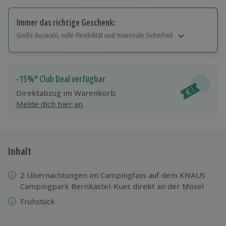
Immer das richtige Geschenk:
Große Auswahl, volle Flexibilität und maximale Sicherheit
Große Auswahl
Über 9.000 Erlebnisse.
Volle Flexibilität
-15%* Club Deal verfügbar
Jeder Gutschein für alle Erlebnisse einlösbar.
Direktabzug im Warenkorb
Maximale Sicherheit
Melde dich hier an
10 Jahre gültig & verlängerbar.
Inhalt
2 Übernachtungen im Campingfass auf dem KNAUS
Campingpark Bernkastel-Kues direkt an der Mosel
Frühstück