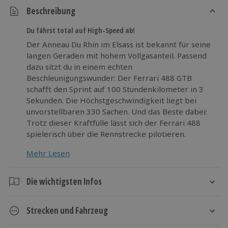
Beschreibung
Du fährst total auf High-Speed ab!
Der Anneau Du Rhin im Elsass ist bekannt für seine
langen Geraden mit hohem Vollgasanteil. Passend
dazu sitzt du in einem echten
Beschleunigungswunder: Der Ferrari 488 GTB
schafft den Sprint auf 100 Stundenkilometer in 3
Sekunden. Die Höchstgeschwindigkeit liegt bei
unvorstellbaren 330 Sachen. Und das Beste dabei:
Trotz dieser Kraftfülle lässt sich der Ferrari 488
spielerisch über die Rennstrecke pilotieren.
Mehr Lesen
Verliere keine Zeit mit dem Qualifying und leg im
Ferrari 488 den doppelten Turbo ein!
Die wichtigsten Infos
Dauer
Strecken und Fahrzeug
Ca. 2 bis 3 Stunden