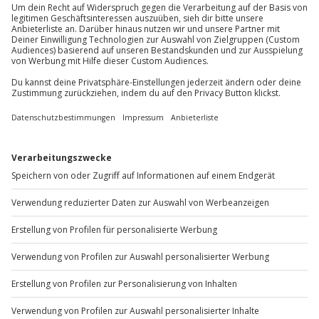
Du erreichst uns telefonisch zu folgenden Zeiten,
außer an bundesweiten Feiertagen:
Mo-Fr: 8-20 Uhr | Sa: 10-16 Uhr
Du möchtest als Firma bestellen?
Sichere Dir attraktive Firmenkunden Vorteile.
+49 89 / 60 60 89 700
Mo-Fr: 9-17 Uhr
b2b@jochen-schweizer.de
www.b2b.jochen-schweizer.de/
Artikelnummer
:
11857
Andere Produkte entdecken