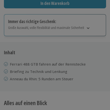
In den Warenkorb
Immer das richtige Geschenk:
Große Auswahl, volle Flexibilität und maximale Sicherheit
Große Auswahl
Über 9.000 Erlebnisse.
Volle Flexibilität
Jeder Gutschein für alle Erlebnisse einlösbar.
Inhalt
Maximale Sicherheit
10 Jahre gültig & verlängerbar.
Ferrari 488 GTB fahren auf der Rennstecke
Briefing zu Technik und Lenkung
Anneau du Rhin: 5 Runden am Steuer
Alles auf einen Blick