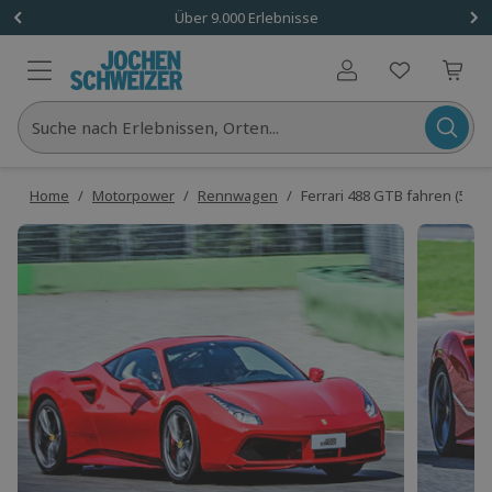
Über 9.000 Erlebnisse
Benutzerkonto
Suche nach Erlebnissen, Orten...
Home
/
Motorpower
/
Rennwagen
/
Ferrari 488 GTB fahren (5 R