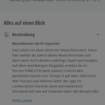
Alles auf einen Blick
Beschreibung
Wunschkonzert der PS-Giganten!
Das Leben ist eben doch ein Wunschkonzert. Denn
hier wählst du zuerst deine Wunschstrecke und
dann auch noch deinen Lieblings-Supersportwagen.
Auf dem weitläufigen Flugplatz erlebst du im
Ferrari F488 GTB dank Launch Control den
perfekten Sprint von Tempo 0 auf über 300 km/h.
Wer Kurven und Kehren liebt, der jagt im
Lamborghini Huracán dank permanentem
Allradantrieb wie auf Schienen über die Bergstraße.
Auf der Rennstrecke stehen sogar gleich 3
Mehr Lesen
Aspiranten in der Startaufstellung. Denn hier