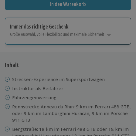
In den Warenkorb
Immer das richtige Geschenk:
Große Auswahl, volle Flexibilität und maximale Sicherheit
Große Auswahl
Über 9.000 Erlebnisse.
Volle Flexibilität
Jeder Gutschein für alle Erlebnisse einlösbar.
Inhalt
Maximale Sicherheit
10 Jahre gültig & verlängerbar.
Strecken-Experience im Supersportwagen
Instruktor als Beifahrer
Fahrzeugeinweisung
Rennstrecke Anneau du Rhin: 9 km im Ferrari 488 GTB,
oder 9 km im Lamborghini Huracán, 9 km im Porsche
911 GT3
Bergstraße: 18 km im Ferrari 488 GTB oder 18 km im
Lamborghini Huracán oder 18 km im Porsche 911 GT3