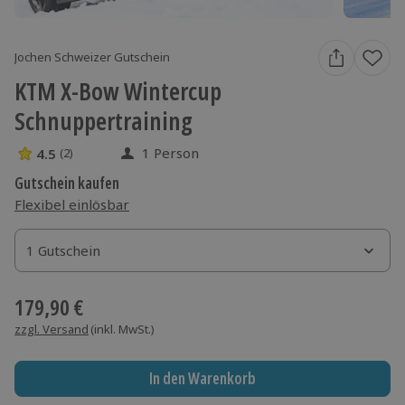
Jochen Schweizer Gutschein
KTM X-Bow Wintercup
Schnuppertraining
1 Person
4.5
(2)
4.5 Sterne von 5 aus 2 Bewertungen
Gutschein kaufen
Flexibel einlösbar
1 Gutschein
1 Gutschein
1 Gutschein
179,90 €
zzgl. Versand
(inkl. MwSt.)
In den Warenkorb