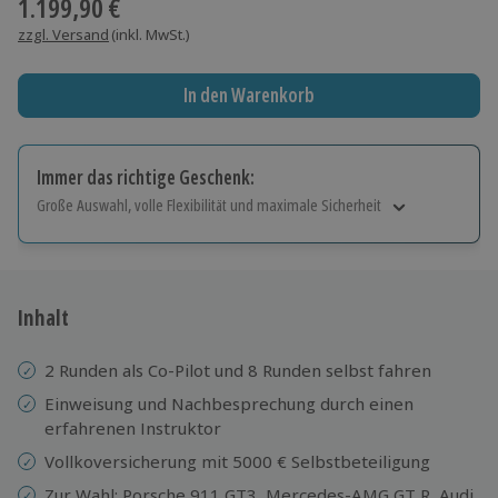
1.199,90 €
zzgl. Versand
(inkl. MwSt.)
In den Warenkorb
Immer das richtige Geschenk:
Große Auswahl, volle Flexibilität und maximale Sicherheit
Große Auswahl
Über 9.000 Erlebnisse.
Volle Flexibilität
Jeder Gutschein für alle Erlebnisse einlösbar.
Inhalt
Maximale Sicherheit
10 Jahre gültig & verlängerbar.
2 Runden als Co-Pilot und 8 Runden selbst fahren
Einweisung und Nachbesprechung durch einen
erfahrenen Instruktor
Vollkoversicherung mit 5000 € Selbstbeteiligung
Zur Wahl: Porsche 911 GT3, Mercedes-AMG GT R, Audi