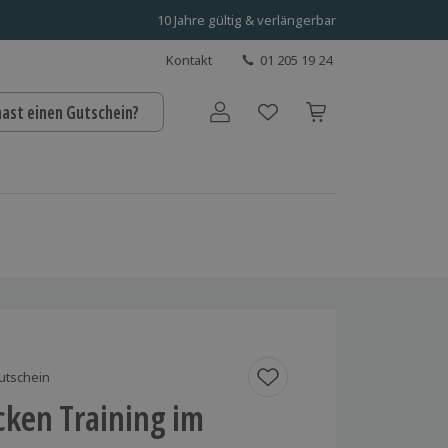
10 Jahre gültig & verlängerbar
Kontakt
01 205 19 24
hast einen Gutschein?
Benutzerkonto
utschein
cken Training im