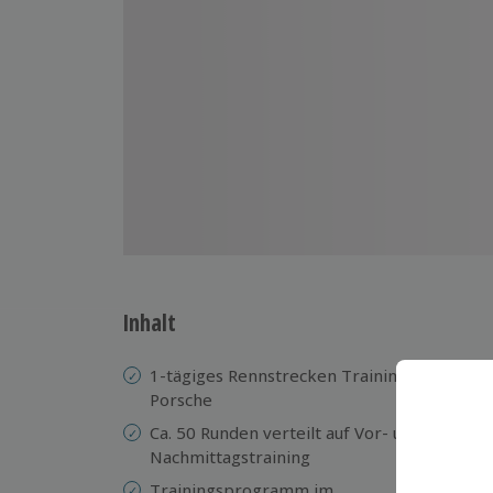
Inhalt
1-tägiges Rennstrecken Training im
Be
Porsche
DM
Ca. 50 Runden verteilt auf Vor- und
Co
Nachmittagstraining
Fu
Trainingsprogramm im
Sn