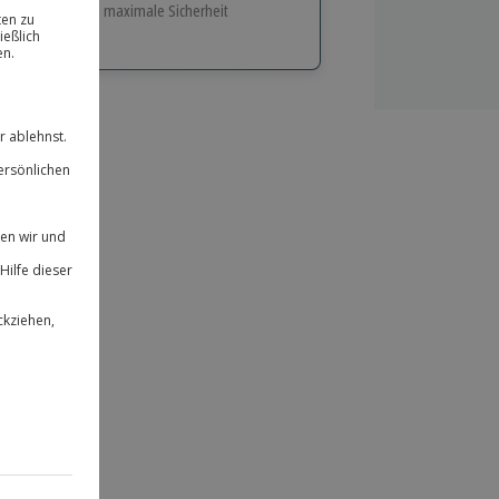
e Flexibilität und maximale Sicherheit
hl
bnisse.
ität
 für alle Erlebnisse einlösbar.
herheit
 & verlängerbar.