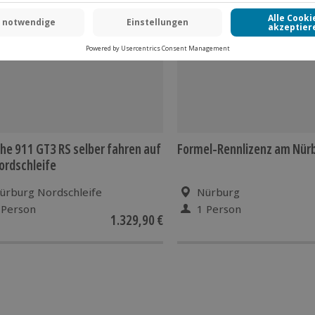
 werden
he 911 GT3 RS selber fahren auf
Formel-Rennlizenz am Nür
ordschleife
ürburg Nordschleife
Nürburg
 Person
1 Person
1.329,90 €