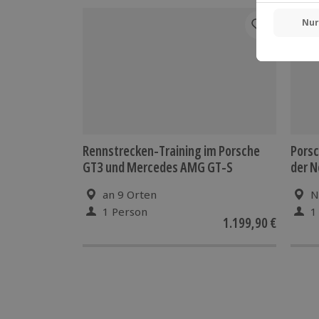
Treibstoff muss vor Ort zzgl. bezahlt
Rennstrecken-Training im Porsche
Porsc
GT3 und Mercedes AMG GT-S
der N
an 9 Orten
N
1 Person
1
1.199,90 €