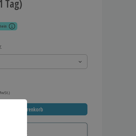
1 Tag)
hein
r
 MwSt.)
In den Warenkorb
tige Geschenk: