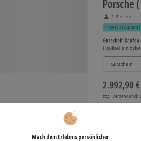
Porsche (
1 Person
-10% ab dem 2. Gutsc
Gutschein kaufen
Flexibel einlösba
1 Gutschein
1 Gutschein
1 Gutschein
2.992,90 €
zzgl. Versand
(inkl.
treuung durch einen erfahrenen
SB-Rennsportinstruktor
aching erfolgt per
nkverbindung
Immer das rich
acks und Getränke