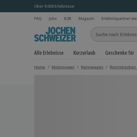
Über 9.000 Erlebnisse
FAQ
Jobs
B2B
Magazin
Erlebnispartner w
Suche nach Erlebnisse
Alle Erlebnisse
Kurzurlaub
Geschenke für
Home
/
Motorpower
/
Rennwagen
/
Rennstrecken 
Bild 1 von 4