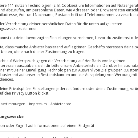
Große Auswahl, voll
dreinigung
Große Auswa
Über 9.000 Erle
Volle Flexibil
Jeder Gutschein
Maximale Sic
10 Jahre gültig
rst du bei diesem Event
eten – und zwar unter dem
r Motoren und dem Quietschen
n Training drehst du in einem
 etwa 50 Runden auf einer
einem namhaften DMSB-
 du die Ideallinie entlangwetzt
st du per Funk mit deinem Coach
hrer!