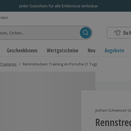
Jeder Gutschein für alle Erlebnisse einlösbar
erden
Du 
n...
Geschenkboxen
Wertgutscheine
Neu
Angebote
Trainings
/
Rennstrecken Training im Porsche (1 Tag)
Jochen Schweizer G
Rennstre