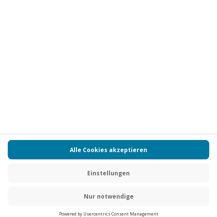
Vertrag widerrufen
FAQs
Kontakt
Zahlungsarten
Über uns
Magazin
Jobs
Partnerprogramm
Versand und Lieferung
Presse
AGB
Cookie Einstellungen
Datenschutz
Nutzungsbedingungen
Online-Marktplatz
Barrierefreiheit
Compliance
Impressum
RECHNUNG