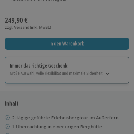
Wähle im nächsten Schritt einen Termin aus
249,90 €
zzgl. Versand
(inkl. MwSt.)
In den Warenkorb
Immer das richtige Geschenk:
Große Auswahl, volle Flexibilität und maximale Sicherheit
Große Auswahl
Über 9.000 Erlebnisse.
Volle Flexibilität
Jeder Gutschein für alle Erlebnisse einlösbar.
Inhalt
Maximale Sicherheit
10 Jahre gültig & verlängerbar.
2-tägige geführte Erlebnisbergtour im Außerfern
1 Übernachtung in einer urigen Berghütte