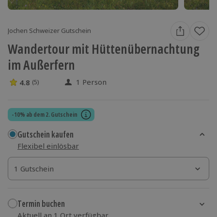
Jochen Schweizer Gutschein
Wandertour mit Hüttenübernachtung
im Außerfern
1 Person
4.8
(5)
4.8 Sterne von 5 aus 5 Bewertungen
-10% ab dem 2. Gutschein
Gutschein kaufen
Flexibel einlösbar
1 Gutschein
1 Gutschein
1 Gutschein
Termin buchen
Aktuell an 1 Ort verfügbar