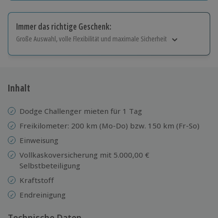
Immer das richtige Geschenk:
Große Auswahl, volle Flexibilität und maximale Sicherheit
Große Auswahl
Über 9.000 Erlebnisse.
Volle Flexibilität
Jeder Gutschein für alle Erlebnisse einlösbar.
Inhalt
Maximale Sicherheit
10 Jahre gültig & verlängerbar.
Dodge Challenger mieten für 1 Tag
Freikilometer: 200 km (Mo-Do) bzw. 150 km (Fr-So)
Einweisung
Vollkaskoversicherung mit 5.000,00 €
Selbstbeteiligung
Kraftstoff
Endreinigung
Technische Daten