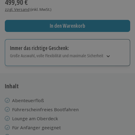
499,90 €
zzgl. Versand
(inkl. MwSt.)
In den Warenkorb
Immer das richtige Geschenk:
Große Auswahl, volle Flexibilität und maximale Sicherheit
Große Auswahl
Über 9.000 Erlebnisse.
Volle Flexibilität
Jeder Gutschein für alle Erlebnisse einlösbar.
Inhalt
Maximale Sicherheit
10 Jahre gültig & verlängerbar.
Abenteuerfloß
Führerscheinfreies Bootfahren
Lounge am Oberdeck
Für Anfänger geeignet