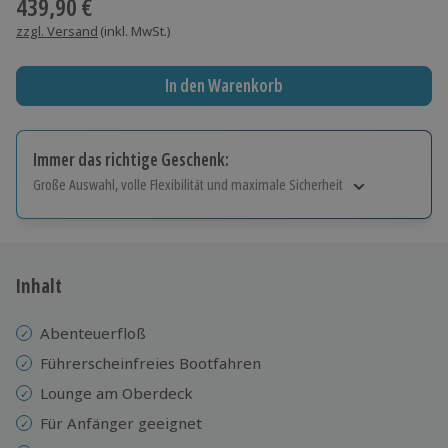
439,90 €
zzgl. Versand
(inkl. MwSt.)
In den Warenkorb
Immer das richtige Geschenk:
Große Auswahl, volle Flexibilität und maximale Sicherheit
Große Auswahl
Über 9.000 Erlebnisse.
Volle Flexibilität
Jeder Gutschein für alle Erlebnisse einlösbar.
Inhalt
Maximale Sicherheit
10 Jahre gültig & verlängerbar.
Abenteuerfloß
Führerscheinfreies Bootfahren
Lounge am Oberdeck
Für Anfänger geeignet