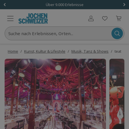
Über 9.000 Erlebnisse
Benutzerkonto
Suche nach Erlebnissen, Orten...
Home
/
Kunst, Kultur & Lifestyle
/
Musik, Tanz & Shows
/
teatro 