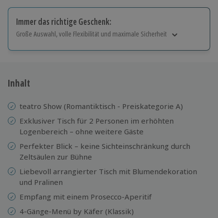
Immer das richtige Geschenk:
Große Auswahl, volle Flexibilität und maximale Sicherheit
Große Auswahl
Über 9.000 Erlebnisse.
Volle Flexibilität
Jeder Gutschein für alle Erlebnisse einlösbar.
Inhalt
Maximale Sicherheit
10 Jahre gültig & verlängerbar.
teatro Show (Romantiktisch - Preiskategorie A)
Exklusiver Tisch für 2 Personen im erhöhten
Logenbereich – ohne weitere Gäste
Perfekter Blick – keine Sichteinschränkung durch
Zeltsäulen zur Bühne
Liebevoll arrangierter Tisch mit Blumendekoration
und Pralinen
Empfang mit einem Prosecco-Aperitif
4-Gänge-Menü by Käfer (Klassik)