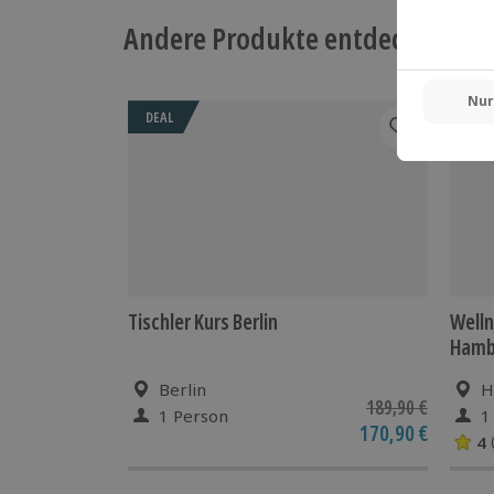
Andere Produkte entdecken
DEAL
Tischler Kurs Berlin
Welln
Hambu
Berlin
H
189,90 €
1 Person
1
170,90 €
4