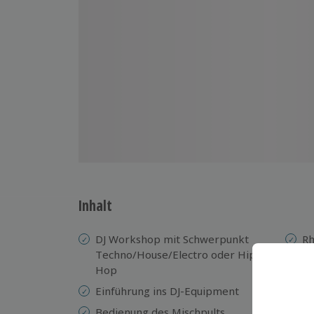
Inhalt
DJ Workshop mit Schwerpunkt
Rh
Techno/House/Electro oder Hip-
Mi
Hop
Pl
Einführung ins DJ-Equipment
un
Bedienung des Mischpults