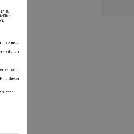
ität
 für alle Erlebnisse einlösbar.
herheit
 & verlängerbar.