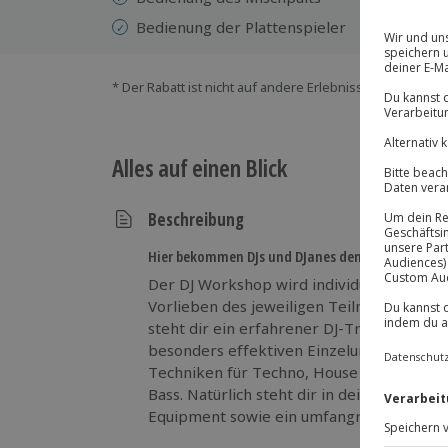
Bedienung der Plattenspieler
* Der Rabatt ist nicht auf andere Erlebnisse bei der Ein
Alles auf einen Blick
Beschreibung
Hier bekommen DJs und DJanes den richtigen Dreh
Der DJ Workshop wird individuell auf die 
Vorlieben des jeweiligen Teilnehmers abgestimmt. Ganz
steht dir ein erfahrener DJ-Trainer mit Ti
besonders effektiven Einzelunterricht vermittelt er dir wahlweise die
Techniken für Techno, House und Electro
Bass. Natürlich steht dir in deinem DJ-Kurs ein professionelles DJ-
Equipment sowie ein umfangreiches Reco