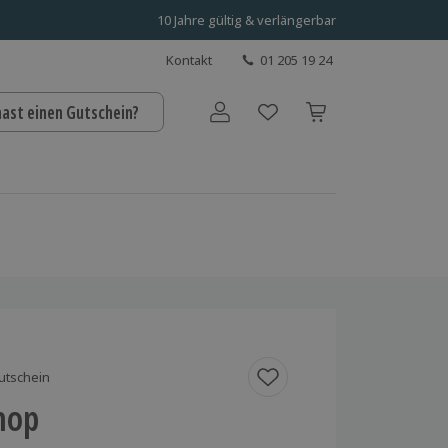
10 Jahre gültig & verlängerbar
Kontakt
01 205 19 24
hast einen Gutschein?
Benutzerkonto
utschein
hop