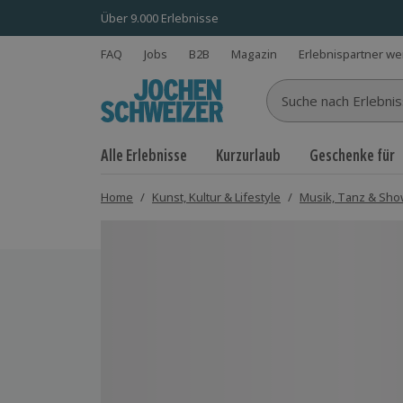
Über 9.000 Erlebnisse
FAQ
Jobs
B2B
Magazin
Erlebnispartner w
Suche nach Erlebnisse
Alle Erlebnisse
Kurzurlaub
Geschenke für
Home
/
Kunst, Kultur & Lifestyle
/
Musik, Tanz & Sh
Bild 1 von 7