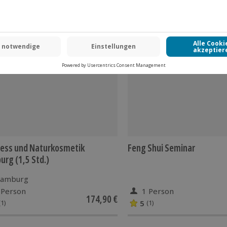
ess und Naturkosmetik
Feng Shui Seminar
rg (1,5 Std.)
amburg
 Person
1 Person
174,90 €
5
(1)
(1)