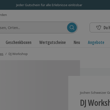
Jeder Gutschein für alle Erlebnisse einlösbar
erden
Du 
n...
Geschenkboxen
Wertgutscheine
Neu
Angebote
ows
/
DJ Workshop
Jochen Schweizer G
DJ Works