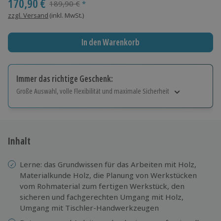
170,90 €
Streichpreis
189,90 €
*
zzgl. Versand
(inkl. MwSt.)
In den Warenkorb
Immer das richtige Geschenk:
Große Auswahl, volle Flexibilität und maximale Sicherheit
Große Auswahl
Über 9.000 Erlebnisse.
Volle Flexibilität
Jeder Gutschein für alle Erlebnisse einlösbar.
Inhalt
Maximale Sicherheit
10 Jahre gültig & verlängerbar.
Lerne: das Grundwissen für das Arbeiten mit Holz,
Materialkunde Holz, die Planung von Werkstücken
vom Rohmaterial zum fertigen Werkstück, den
sicheren und fachgerechten Umgang mit Holz,
Umgang mit Tischler-Handwerkzeugen