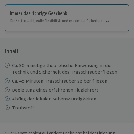
Immer das richtige Geschenk:
Große Auswahl, volle Flexibilität und maximale Sicherheit
Große Auswahl
Über 9.000 Erlebnisse.
Volle Flexibilität
Jeder Gutschein für alle Erlebnisse einlösbar.
Inhalt
Maximale Sicherheit
10 Jahre gültig & verlängerbar.
Ca. 30-minütige theoretische Einweisung in die
Technik und Sicherheit des Tragschrauberfliegen
Ca. 45 Minuten Tragschrauber selber fliegen
Begleitung eines erfahrenen Fluglehrers
Abflug der lokalen Sehenswürdigkeiten
Treibstoff
* Der Rabatt ist nicht auf andere Erlebnisse bei der Einlösung