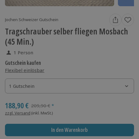
Jochen Schweizer Gutschein
Tragschrauber selber fliegen Mosbach
(45 Min.)
1 Person
Gutschein kaufen
Flexibel einlösbar
1 Gutschein
1 Gutschein
1 Gutschein
188,90 €
Streichpreis
209,90 €
*
zzgl. Versand
(inkl. MwSt.)
In den Warenkorb