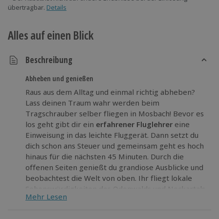
übertragbar.
Details
Alles auf einen Blick
Beschreibung
Abheben und genießen
Raus aus dem Alltag und einmal richtig abheben?
Lass deinen Traum wahr werden beim
Tragschrauber selber fliegen in Mosbach! Bevor es
los geht gibt dir ein
erfahrener Fluglehrer
eine
Einweisung in das leichte Fluggerät. Dann setzt du
dich schon ans Steuer und gemeinsam geht es hoch
hinaus für die nächsten 45 Minuten. Durch die
offenen Seiten genießt du grandiose Ausblicke und
beobachtest die Welt von oben. Ihr fliegt lokale
Sehenswürdigkeiten des Odenwalds und Neckartals
Mehr Lesen
ab. Einfach nur toll!
Gönn dir dieses
Erlebnis im Tragschrauber
in