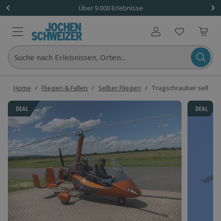
Über 9.000 Erlebnisse
Benutzerkonto
Suche nach Erlebnissen, Orten...
Home
/
Fliegen & Fallen
/
Selber Fliegen
/
Tragschrauber selber f
DEAL
DEAL