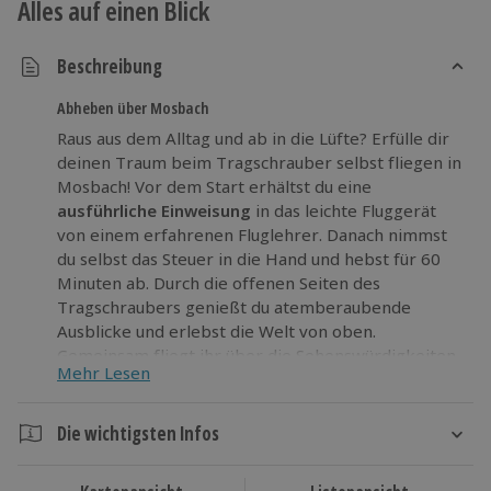
Alles auf einen Blick
Beschreibung
Abheben über Mosbach
Raus aus dem Alltag und ab in die Lüfte? Erfülle dir
deinen Traum beim Tragschrauber selbst fliegen in
Mosbach! Vor dem Start erhältst du eine
ausführliche Einweisung
in das leichte Fluggerät
von einem erfahrenen Fluglehrer. Danach nimmst
du selbst das Steuer in die Hand und hebst für 60
Minuten ab. Durch die offenen Seiten des
Tragschraubers genießt du atemberaubende
Ausblicke und erlebst die Welt von oben.
Gemeinsam fliegt ihr über die Sehenswürdigkeiten
Mehr Lesen
des Odenwalds und Neckartals. Ein unvergessliches
Erlebnis!
Die wichtigsten Infos
Gönn dir diesen Höhenflug und bestaune die
faszinierenden Panoramen
rund um Mosbach!
Dauer