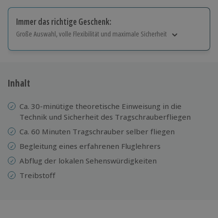
Immer das richtige Geschenk:
Große Auswahl, volle Flexibilität und maximale Sicherheit
Große Auswahl
Über 9.000 Erlebnisse.
Volle Flexibilität
Jeder Gutschein für alle Erlebnisse einlösbar.
Inhalt
Maximale Sicherheit
10 Jahre gültig & verlängerbar.
Ca. 30-minütige theoretische Einweisung in die
Technik und Sicherheit des Tragschrauberfliegen
Ca. 60 Minuten Tragschrauber selber fliegen
Begleitung eines erfahrenen Fluglehrers
Abflug der lokalen Sehenswürdigkeiten
Treibstoff