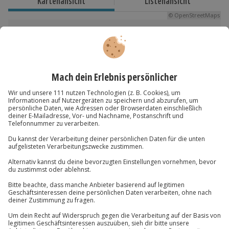
Kartenansicht
Listenansicht
Gesamtdauer: ca. 1,5 Stunden
© OpenStreetMaps
Reine Erlebnisdauer: ca. 1 Stunde
Karte in Großansicht
Verfügbarkeit / Termine
Von März bis November zu bestimmten
Du hast noch Fragen?
Terminen verfügbar
Teilnahmebedingungen
01 205 19 24
Mindestalter: 12 Jahre (unter 18 Jahren nur mit
Kontakt & FAQ
Einverständniserklärung eines
Erziehungsberechtigten)
Körpergröße: mind. 1,10 m, max. 2,10 m
Jochen Schweizer
GmbH
Gewicht: max. 110 kg
Mühldorfstraße 8
Normale physische und psychische Verfassung
81671
München
Du erreichst uns telefonisch zu folgenden Zeiten,
Wetter
außer an bundesweiten Feiertagen:
Bei ungünstigen Wetterbedingungen wird das
Mo-Fr: 8-20 Uhr | Sa: 10-16 Uhr
Erlebnis verschoben (die Entscheidung obliegt